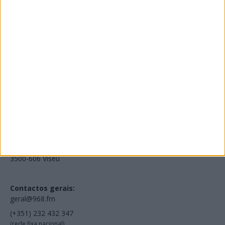
Edições Impressas
NOV
·
OUT
·
SET
·
AGO
·
JUL
·
JUN
·
MAI
Voltar à Rádio 96.8FM
Estamos em:
EN231, Palácio do Gelo Shopping,
Piso 3, Loja 321,
3500-606 Viseu
Contactos gerais:
geral@968.fm
(+351) 232 432 347
(rede fixa nacional)