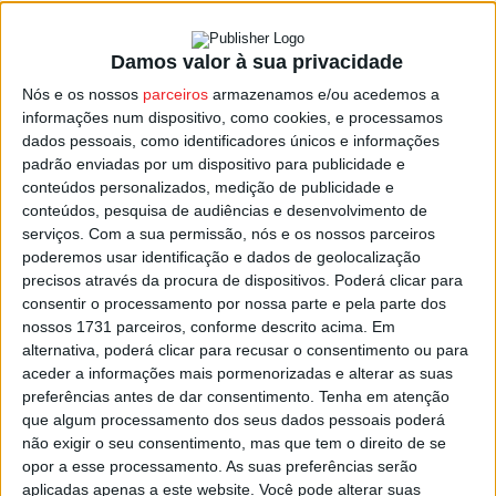
Damos valor à sua privacidade
Tondela: Sarau Gímnico vai animar o
Nós e os nossos
parceiros
armazenamos e/ou acedemos a
Pavilhão Municipal
informações num dispositivo, como cookies, e processamos
Estação Diária
-
24 de Junho, 2023
dados pessoais, como identificadores únicos e informações
padrão enviadas por um dispositivo para publicidade e
conteúdos personalizados, medição de publicidade e
conteúdos, pesquisa de audiências e desenvolvimento de
serviços.
Com a sua permissão, nós e os nossos parceiros
poderemos usar identificação e dados de geolocalização
precisos através da procura de dispositivos. Poderá clicar para
consentir o processamento por nossa parte e pela parte dos
nossos 1731 parceiros, conforme descrito acima. Em
alternativa, poderá clicar para recusar o consentimento ou para
aceder a informações mais pormenorizadas e alterar as suas
preferências antes de dar consentimento.
Tenha em atenção
que algum processamento dos seus dados pessoais poderá
não exigir o seu consentimento, mas que tem o direito de se
opor a esse processamento. As suas preferências serão
aplicadas apenas a este website. Você pode alterar suas