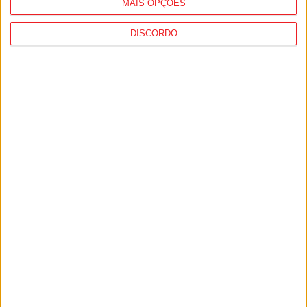
MAIS OPÇÕES
DISCORDO
Viseu: CIM Dão Lafões investiu 350 mil
euros em projetos educativos...
6 de Agosto, 2026
Viseu: APCVD vai instalar nova sede no
Centro Histórico após investimento...
6 de Agosto, 2026
PUB