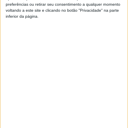
preferências ou retirar seu consentimento a qualquer momento
PUB
voltando a este site e clicando no botão "Privacidade" na parte
inferior da página.
Siga-nos nas redes sociais!
Facebook
Instagram
YouTube
DESTAQUES
Viseu: GNR detém sete suspeitos por furto
de cobre na região
6 de Agosto, 2026