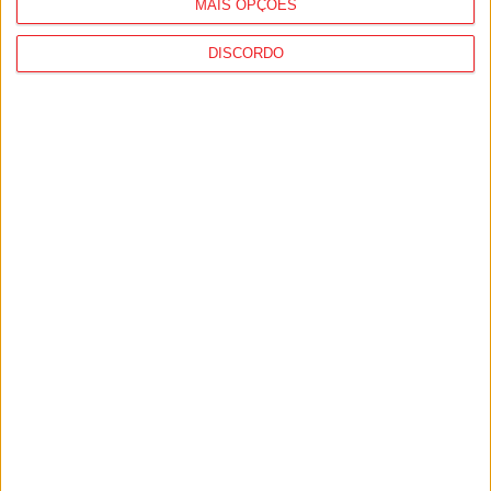
MAIS OPÇÕES
DISCORDO
Viseu: CIM Dão Lafões investiu 350 mil
euros em projetos educativos...
6 de Agosto, 2026
Viseu: APCVD vai instalar nova sede no
Centro Histórico após investimento...
6 de Agosto, 2026
PUB