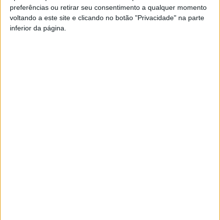
preferências ou retirar seu consentimento a qualquer momento
PUB
voltando a este site e clicando no botão "Privacidade" na parte
inferior da página.
Siga-nos nas redes sociais!
Facebook
Instagram
YouTube
DESTAQUES
Viseu: GNR detém sete suspeitos por furto
de cobre na região
6 de Agosto, 2026