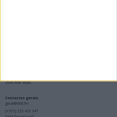
Edições Impressas
NOV
·
OUT
·
SET
·
AGO
·
JUL
·
JUN
·
MAI
Voltar à Rádio 96.8FM
Estamos em:
EN231, Palácio do Gelo Shopping,
Piso 3, Loja 321,
3500-606 Viseu
Contactos gerais:
geral@968.fm
(+351) 232 432 347
(rede fixa nacional)