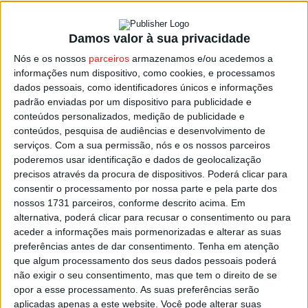
Damos valor à sua privacidade
Vila Nova de Paiva: Parque Botânico
Nós e os nossos
parceiros
armazenamos e/ou acedemos a
Arbutus do Demo com iluminação...
informações num dispositivo, como cookies, e processamos
Estação Diária
-
29 de Novembro, 2024
dados pessoais, como identificadores únicos e informações
padrão enviadas por um dispositivo para publicidade e
conteúdos personalizados, medição de publicidade e
conteúdos, pesquisa de audiências e desenvolvimento de
serviços.
Com a sua permissão, nós e os nossos parceiros
poderemos usar identificação e dados de geolocalização
precisos através da procura de dispositivos. Poderá clicar para
consentir o processamento por nossa parte e pela parte dos
nossos 1731 parceiros, conforme descrito acima. Em
alternativa, poderá clicar para recusar o consentimento ou para
aceder a informações mais pormenorizadas e alterar as suas
preferências antes de dar consentimento.
Tenha em atenção
que algum processamento dos seus dados pessoais poderá
não exigir o seu consentimento, mas que tem o direito de se
opor a esse processamento. As suas preferências serão
aplicadas apenas a este website. Você pode alterar suas