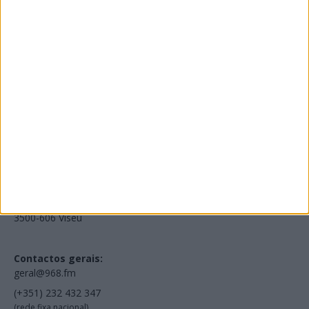
Edições Impressas
NOV
·
OUT
·
SET
·
AGO
·
JUL
·
JUN
·
MAI
Voltar à Rádio 96.8FM
Estamos em:
EN231, Palácio do Gelo Shopping,
Piso 3, Loja 321,
3500-606 Viseu
Contactos gerais:
geral@968.fm
(+351) 232 432 347
(rede fixa nacional)