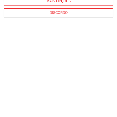
MAIS OPÇÕES
DISCORDO
Incêndios: Viseu é o segundo distrito do
país com mais área...
7 de Agosto, 2026
Futebol: Jogadores do Académico e
Tondela vão exibir distinções oficiais nas...
7 de Agosto, 2026
PUB