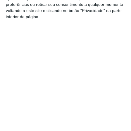
preferências ou retirar seu consentimento a qualquer momento
PUB
voltando a este site e clicando no botão "Privacidade" na parte
inferior da página.
Siga-nos nas redes sociais!
Facebook
Instagram
YouTube
DESTAQUES
Futebol: Ligas profissionais com novas
regras para a temporada 2026/27
8 de Agosto, 2026