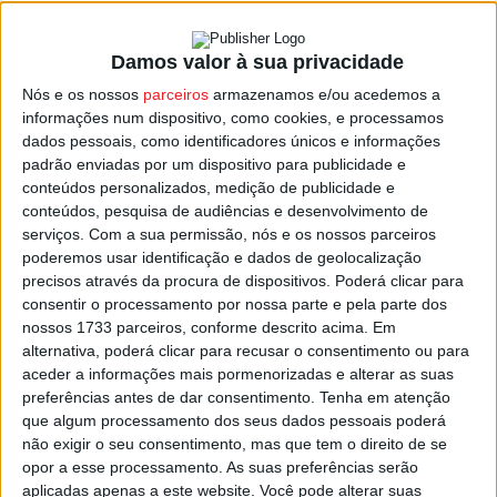
Damos valor à sua privacidade
Vouzela: ‘Hoje há Sol’, o novo projeto da
Nós e os nossos
parceiros
armazenamos e/ou acedemos a
Biblioteca Municipal e...
informações num dispositivo, como cookies, e processamos
Estação Diária
-
10 de Abril, 2022
dados pessoais, como identificadores únicos e informações
padrão enviadas por um dispositivo para publicidade e
conteúdos personalizados, medição de publicidade e
conteúdos, pesquisa de audiências e desenvolvimento de
serviços.
Com a sua permissão, nós e os nossos parceiros
poderemos usar identificação e dados de geolocalização
precisos através da procura de dispositivos. Poderá clicar para
consentir o processamento por nossa parte e pela parte dos
nossos 1733 parceiros, conforme descrito acima. Em
alternativa, poderá clicar para recusar o consentimento ou para
aceder a informações mais pormenorizadas e alterar as suas
preferências antes de dar consentimento.
Tenha em atenção
que algum processamento dos seus dados pessoais poderá
não exigir o seu consentimento, mas que tem o direito de se
opor a esse processamento. As suas preferências serão
aplicadas apenas a este website. Você pode alterar suas