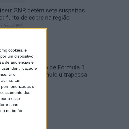
iseu: GNR detém sete suspeitos
or furto de cobre na região
de Agosto, 2026
omo cookies, e
por um dispositivo
sa de audiências e
ondela: Exposição de Fórmula 1
usar identificação e
o Museu do Caramulo ultrapassa
nsentir o
o acima. Em
s...
is pormenorizadas e
de Agosto, 2026
ocessamento dos
opor a esse
terar suas
ndo no botão