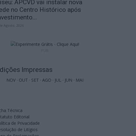
iseu: APCVD vai instalar nova
ede no Centro Histórico após
nvestimento...
de Agosto, 2026
PUB
dições Impressas
NOV
·
OUT
·
SET
·
AGO
·
JUL
·
JUN
·
MAI
cha Técnica
tatuto Editorial
lítica de Privacidade
solução de Litígios
ivro de Reclamações