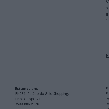
V
s
i
6 
E
Estamos em:
Fi
EN231, Palácio do Gelo Shopping,
Es
Piso 3, Loja 321,
Po
3500-606 Viseu
Re
L