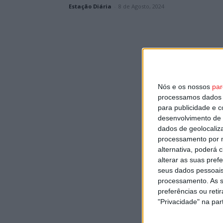
Estação Diária
-
8 de Agosto, 2024
Nós e os nossos
par
processamos dados p
para publicidade e 
desenvolvimento de 
dados de geolocaliza
processamento por n
alternativa, poderá
alterar as suas pref
seus dados pessoais
processamento. As s
preferências ou reti
"Privacidade" na part