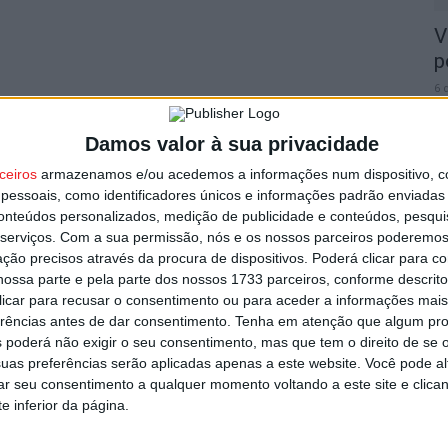
V
p
6 
Damos valor à sua privacidade
ceiros
armazenamos e/ou acedemos a informações num dispositivo, c
essoais, como identificadores únicos e informações padrão enviadas 
conteúdos personalizados, medição de publicidade e conteúdos, pesqui
T
serviços.
Com a sua permissão, nós e os nossos parceiros poderemos 
n
ção precisos através da procura de dispositivos. Poderá clicar para co
ossa parte e pela parte dos nossos 1733 parceiros, conforme descrit
o
 clicar para recusar o consentimento ou para aceder a informações ma
6 
erências antes de dar consentimento.
Tenha em atenção que algum pr
 poderá não exigir o seu consentimento, mas que tem o direito de se 
uas preferências serão aplicadas apenas a este website. Você pode al
rar seu consentimento a qualquer momento voltando a este site e clica
e inferior da página.