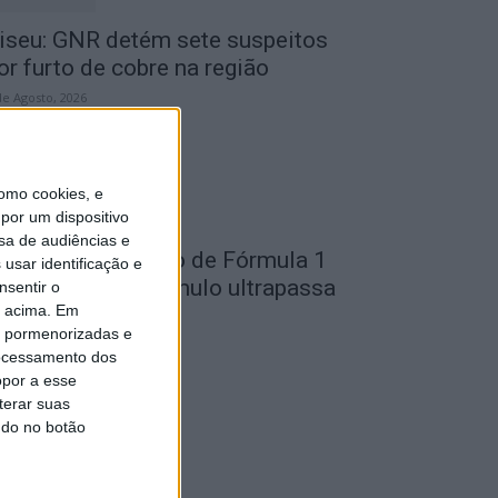
iseu: GNR detém sete suspeitos
or furto de cobre na região
de Agosto, 2026
omo cookies, e
por um dispositivo
sa de audiências e
ondela: Exposição de Fórmula 1
usar identificação e
o Museu do Caramulo ultrapassa
nsentir o
o acima. Em
s...
is pormenorizadas e
de Agosto, 2026
ocessamento dos
opor a esse
terar suas
ndo no botão