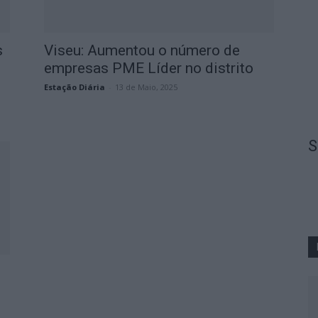
s
Viseu: Aumentou o número de
empresas PME Líder no distrito
Estação Diária
-
13 de Maio, 2025
S