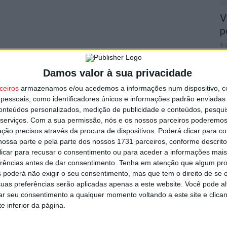
V
p
6 
Damos valor à sua privacidade
ceiros
armazenamos e/ou acedemos a informações num dispositivo, c
essoais, como identificadores únicos e informações padrão enviadas 
conteúdos personalizados, medição de publicidade e conteúdos, pesqui
T
serviços.
Com a sua permissão, nós e os nossos parceiros poderemos 
n
ção precisos através da procura de dispositivos. Poderá clicar para co
ossa parte e pela parte dos nossos 1731 parceiros, conforme descrit
o
 clicar para recusar o consentimento ou para aceder a informações ma
6 
erências antes de dar consentimento.
Tenha em atenção que algum pr
 poderá não exigir o seu consentimento, mas que tem o direito de se 
uas preferências serão aplicadas apenas a este website. Você pode al
rar seu consentimento a qualquer momento voltando a este site e clica
e inferior da página.