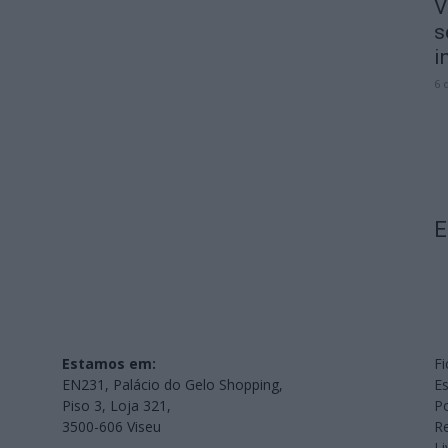
V
s
i
6 
E
Estamos em:
Fi
EN231, Palácio do Gelo Shopping,
Es
Piso 3, Loja 321,
Po
3500-606 Viseu
Re
L