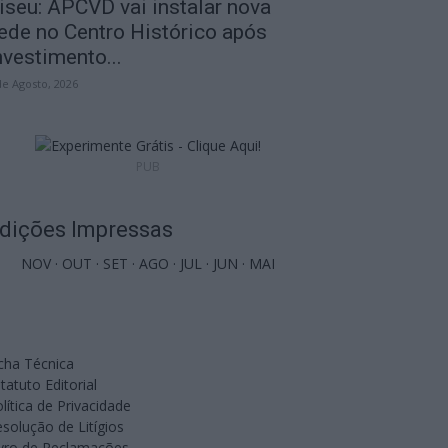
iseu: APCVD vai instalar nova
ede no Centro Histórico após
nvestimento...
de Agosto, 2026
PUB
dições Impressas
NOV
·
OUT
·
SET
·
AGO
·
JUL
·
JUN
·
MAI
cha Técnica
tatuto Editorial
lítica de Privacidade
solução de Litígios
ivro de Reclamações