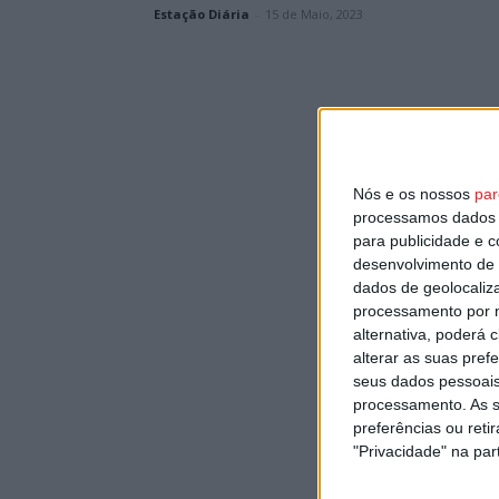
Estação Diária
-
15 de Maio, 2023
Nós e os nossos
par
processamos dados p
para publicidade e 
desenvolvimento de 
dados de geolocaliza
processamento por n
alternativa, poderá
alterar as suas pref
seus dados pessoais
processamento. As s
preferências ou reti
"Privacidade" na part