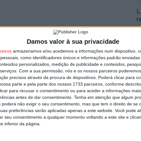
L
r
7 
Damos valor à sua privacidade
ceiros
armazenamos e/ou acedemos a informações num dispositivo, c
essoais, como identificadores únicos e informações padrão enviadas 
conteúdos personalizados, medição de publicidade e conteúdos, pesqui
serviços.
Com a sua permissão, nós e os nossos parceiros poderemos 
V
ção precisos através da procura de dispositivos. Poderá clicar para co
p
ossa parte e pela parte dos nossos 1733 parceiros, conforme descrit
6 
 clicar para recusar o consentimento ou para aceder a informações ma
erências antes de dar consentimento.
Tenha em atenção que algum pr
 poderá não exigir o seu consentimento, mas que tem o direito de se 
uas preferências serão aplicadas apenas a este website. Você pode al
rar seu consentimento a qualquer momento voltando a este site e clica
e inferior da página.
T