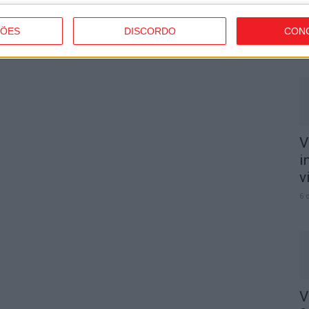
n
o
ÇÕES
DISCORDO
CON
6 
V
i
v
6 
V