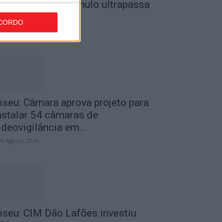
o Museu do Caramulo ultrapassa
s...
CORDO
de Agosto, 2026
iseu: Câmara aprova projeto para
nstalar 54 câmaras de
ideovigilância em...
de Agosto, 2026
iseu: CIM Dão Lafões investiu