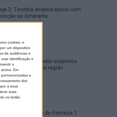
iga 2: Tondela arranca época com
eceção ao Amarante
de Agosto, 2026
omo cookies, e
por um dispositivo
sa de audiências e
usar identificação e
iseu: GNR detém sete suspeitos
nsentir o
or furto de cobre na região
o acima. Em
de Agosto, 2026
is pormenorizadas e
ocessamento dos
opor a esse
terar suas
ndo no botão
ondela: Exposição de Fórmula 1