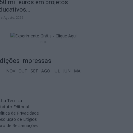
50 mil euros em projetos
ducativos...
de Agosto, 2026
PUB
dições Impressas
NOV
·
OUT
·
SET
·
AGO
·
JUL
·
JUN
·
MAI
cha Técnica
tatuto Editorial
lítica de Privacidade
solução de Litígios
ivro de Reclamações