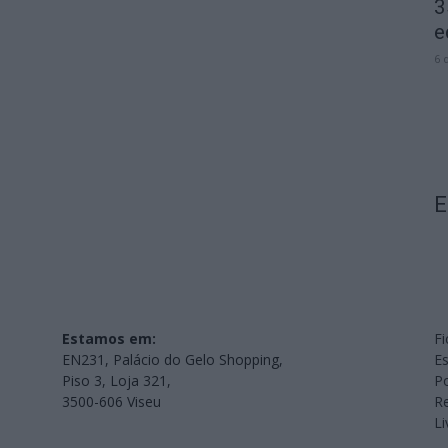
3
e
6 
E
Estamos em:
Fi
EN231, Palácio do Gelo Shopping,
Es
Piso 3, Loja 321,
Po
3500-606 Viseu
Re
L