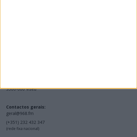
NOV
·
OUT
·
SET
·
AGO
·
JUL
·
JUN
·
MAI
Voltar à Rádio 96.8FM
Estamos em:
EN231, Palácio do Gelo Shopping,
Piso 3, Loja 321,
3500-606 Viseu
Contactos gerais:
geral@968.fm
(+351) 232 432 347
(rede fixa nacional)