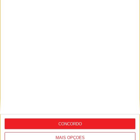
Combustíveis: Preços devem baixar de
forma acentuada na próxima semana
7 de Agosto, 2026
I Liga: Académico de Viseu quer travar
Benfica na Luz
7 de Agosto, 2026
CONCORDO
MAIS OPÇÕES