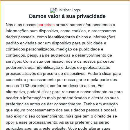
Damos valor à sua privacidade
Futebol: João Costa é o novo treinador do
Nós e os nossos
parceiros
armazenamos e/ou acedemos a
Mortágua
informações num dispositivo, como cookies, e processamos
Estação Diária
-
23 de Junho, 2024
dados pessoais, como identificadores únicos e informações
padrão enviadas por um dispositivo para publicidade e
conteúdos personalizados, medição de publicidade e
conteúdos, pesquisa de audiências e desenvolvimento de
serviços.
Com a sua permissão, nós e os nossos parceiros
poderemos usar identificação e dados de geolocalização
precisos através da procura de dispositivos. Poderá clicar para
consentir o processamento por nossa parte e pela parte dos
nossos 1733 parceiros, conforme descrito acima. Em
alternativa, poderá clicar para recusar o consentimento ou para
aceder a informações mais pormenorizadas e alterar as suas
preferências antes de dar consentimento.
Tenha em atenção
que algum processamento dos seus dados pessoais poderá
não exigir o seu consentimento, mas que tem o direito de se
opor a esse processamento. As suas preferências serão
aplicadas apenas a este website. Você pode alterar suas