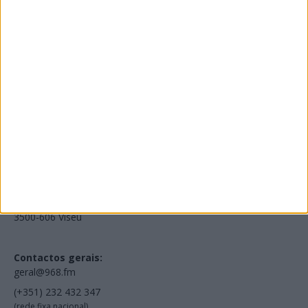
Edições Impressas
NOV
·
OUT
·
SET
·
AGO
·
JUL
·
JUN
·
MAI
Voltar à Rádio 96.8FM
Estamos em:
EN231, Palácio do Gelo Shopping,
Piso 3, Loja 321,
3500-606 Viseu
Contactos gerais:
geral@968.fm
(+351) 232 432 347
(rede fixa nacional)