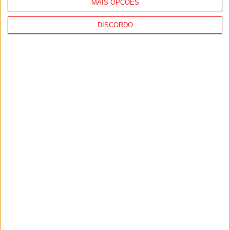
MAIS OPÇÕES
DISCORDO
I Liga: Académico de Viseu quer travar
Benfica na Luz
7 de Agosto, 2026
Castro Daire: Jornadas da Juventude
arrancam com seis dias de atividades...
7 de Agosto, 2026
PUB