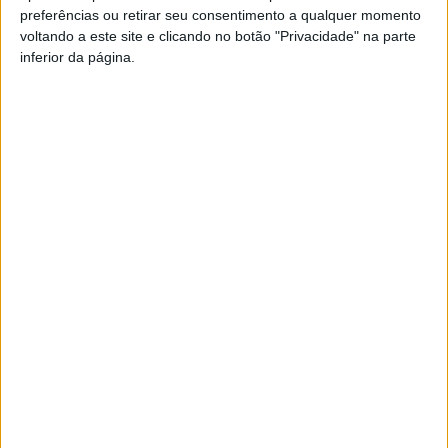
preferências ou retirar seu consentimento a qualquer momento
PUB
voltando a este site e clicando no botão "Privacidade" na parte
inferior da página.
Siga-nos nas redes sociais!
Facebook
Instagram
YouTube
DESTAQUES
Incêndios: Viseu é o segundo distrito do
país com mais área...
7 de Agosto, 2026