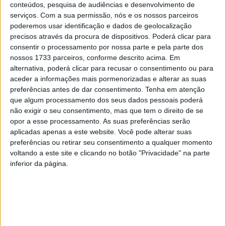
conteúdos, pesquisa de audiências e desenvolvimento de
serviços.
Com a sua permissão, nós e os nossos parceiros
poderemos usar identificação e dados de geolocalização
precisos através da procura de dispositivos. Poderá clicar para
consentir o processamento por nossa parte e pela parte dos
nossos 1733 parceiros, conforme descrito acima. Em
alternativa, poderá clicar para recusar o consentimento ou para
aceder a informações mais pormenorizadas e alterar as suas
preferências antes de dar consentimento.
Tenha em atenção
que algum processamento dos seus dados pessoais poderá
Castro Daire: Segundo Diploma Paralímpico
não exigir o seu consentimento, mas que tem o direito de se
para Marco Meneses
opor a esse processamento. As suas preferências serão
aplicadas apenas a este website. Você pode alterar suas
Estação Diária
-
2 de Setembro, 2024
preferências ou retirar seu consentimento a qualquer momento
voltando a este site e clicando no botão "Privacidade" na parte
inferior da página.