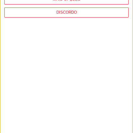
PUB
DISCORDO
Siga-nos nas redes sociais!
Facebook
Instagram
YouTube
DESTAQUES
Futebol: Jogadores do Académico e
Tondela vão exibir distinções oficiais nas...
7 de Agosto, 2026