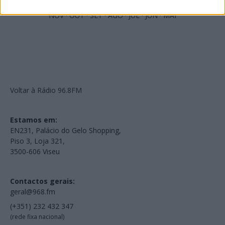
NOV
·
OUT
·
SET
·
AGO
·
JUL
·
JUN
·
MAI
Voltar à Rádio 96.8FM
Estamos em:
EN231, Palácio do Gelo Shopping,
Piso 3, Loja 321,
3500-606 Viseu
Contactos gerais:
geral@968.fm
(+351) 232 432 347
(rede fixa nacional)