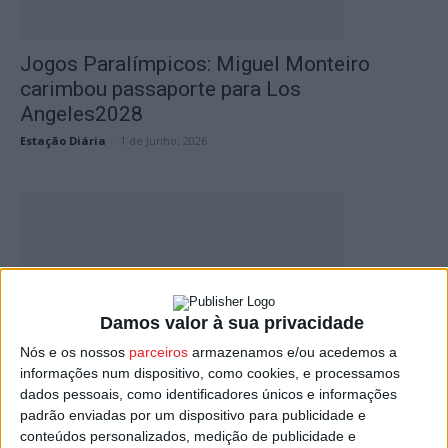
Jogos Paralímpicos: Miguel Monteiro
carimbou passaporte para Los
Angeles2028
Estação Diária
-
1 de Junho, 2026
Damos valor à sua privacidade
Nós e os nossos
parceiros
armazenamos e/ou acedemos a
informações num dispositivo, como cookies, e processamos
Castro Daire: Marco Meneses despediu-se
dados pessoais, como identificadores únicos e informações
de Paris com novo recorde nacional...
padrão enviadas por um dispositivo para publicidade e
Estação Diária
-
4 de Setembro, 2024
conteúdos personalizados, medição de publicidade e