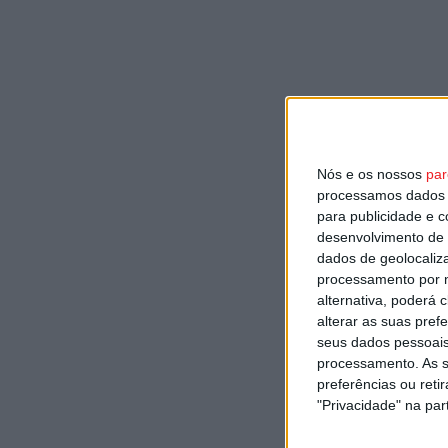
Nós e os nossos
par
processamos dados p
para publicidade e 
desenvolvimento de 
dados de geolocaliza
processamento por n
alternativa, poderá
alterar as suas pref
seus dados pessoais
processamento. As s
preferências ou reti
"Privacidade" na part