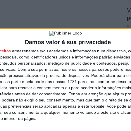
V
p
6 
Damos valor à sua privacidade
ceiros
armazenamos e/ou acedemos a informações num dispositivo, c
essoais, como identificadores únicos e informações padrão enviadas 
conteúdos personalizados, medição de publicidade e conteúdos, pesqui
T
serviços.
Com a sua permissão, nós e os nossos parceiros poderemos 
n
ção precisos através da procura de dispositivos. Poderá clicar para co
ossa parte e pela parte dos nossos 1731 parceiros, conforme descrit
o
 clicar para recusar o consentimento ou para aceder a informações ma
6 
erências antes de dar consentimento.
Tenha em atenção que algum pr
 poderá não exigir o seu consentimento, mas que tem o direito de se 
uas preferências serão aplicadas apenas a este website. Você pode al
rar seu consentimento a qualquer momento voltando a este site e clica
e inferior da página.