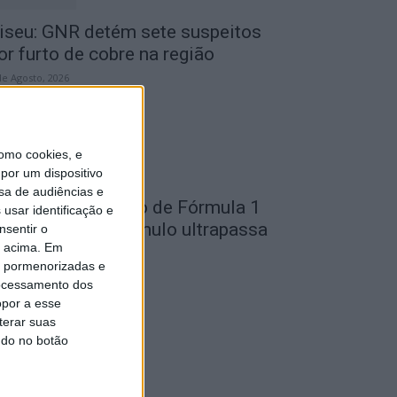
iseu: GNR detém sete suspeitos
or furto de cobre na região
de Agosto, 2026
omo cookies, e
por um dispositivo
sa de audiências e
ondela: Exposição de Fórmula 1
usar identificação e
o Museu do Caramulo ultrapassa
nsentir o
o acima. Em
s...
is pormenorizadas e
de Agosto, 2026
ocessamento dos
opor a esse
terar suas
ndo no botão