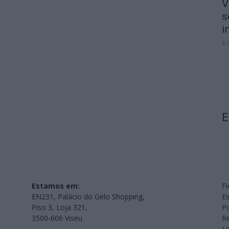
V
s
i
6 
E
Estamos em:
Fi
EN231, Palácio do Gelo Shopping,
Es
Piso 3, Loja 321,
Po
3500-606 Viseu
Re
L