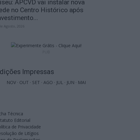
iseu: APCVD vai instalar nova
ede no Centro Histórico após
nvestimento...
de Agosto, 2026
PUB
dições Impressas
NOV
·
OUT
·
SET
·
AGO
·
JUL
·
JUN
·
MAI
cha Técnica
tatuto Editorial
lítica de Privacidade
solução de Litígios
ivro de Reclamações