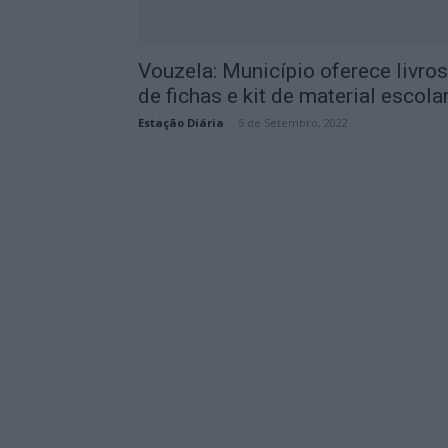
Vouzela: Município oferece livros
de fichas e kit de material escola
Estação Diária
-
5 de Setembro, 2022