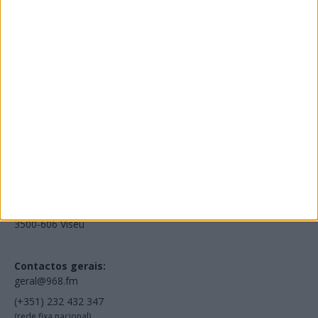
Edições Impressas
NOV
·
OUT
·
SET
·
AGO
·
JUL
·
JUN
·
MAI
Voltar à Rádio 96.8FM
Estamos em:
EN231, Palácio do Gelo Shopping,
Piso 3, Loja 321,
3500-606 Viseu
Contactos gerais:
geral@968.fm
(+351) 232 432 347
(rede fixa nacional)