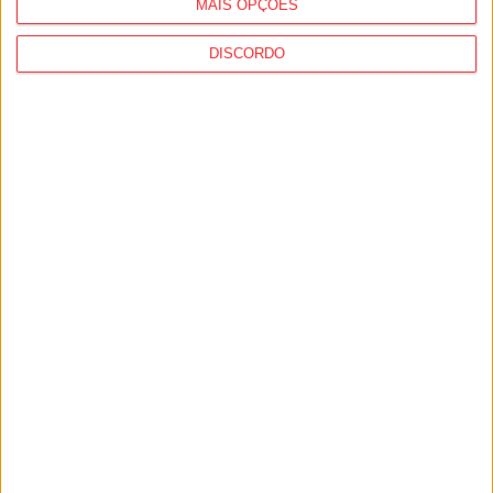
MAIS OPÇÕES
DISCORDO
I Liga: Académico de Viseu quer travar
Benfica na Luz
7 de Agosto, 2026
Castro Daire: Jornadas da Juventude
arrancam com seis dias de atividades...
7 de Agosto, 2026
PUB