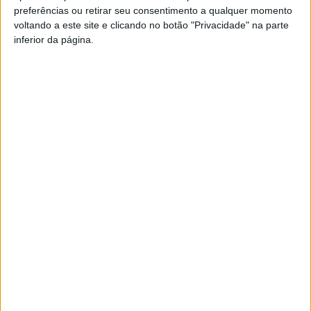
preferências ou retirar seu consentimento a qualquer momento
PUB
voltando a este site e clicando no botão "Privacidade" na parte
inferior da página.
Siga-nos nas redes sociais!
Facebook
Instagram
YouTube
DESTAQUES
Incêndios: Viseu é o segundo distrito do
país com mais área...
7 de Agosto, 2026