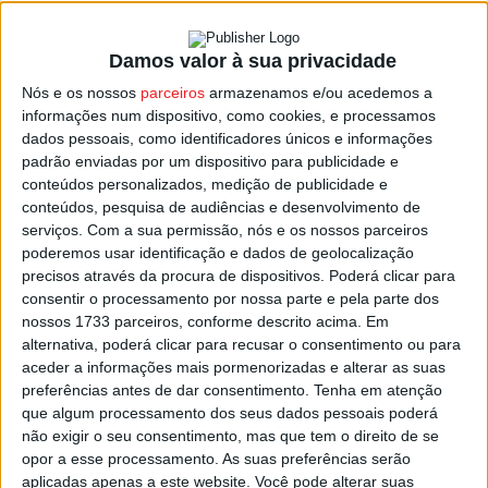
Damos valor à sua privacidade
Viseu: Jana ainda condiciona o estado do
Nós e os nossos
parceiros
armazenamos e/ou acedemos a
tempo, e a caminho...
informações num dispositivo, como cookies, e processamos
Estação Diária
-
10 de Março, 2025
dados pessoais, como identificadores únicos e informações
padrão enviadas por um dispositivo para publicidade e
conteúdos personalizados, medição de publicidade e
conteúdos, pesquisa de audiências e desenvolvimento de
serviços.
Com a sua permissão, nós e os nossos parceiros
poderemos usar identificação e dados de geolocalização
precisos através da procura de dispositivos. Poderá clicar para
consentir o processamento por nossa parte e pela parte dos
nossos 1733 parceiros, conforme descrito acima. Em
alternativa, poderá clicar para recusar o consentimento ou para
aceder a informações mais pormenorizadas e alterar as suas
preferências antes de dar consentimento.
Tenha em atenção
que algum processamento dos seus dados pessoais poderá
não exigir o seu consentimento, mas que tem o direito de se
opor a esse processamento. As suas preferências serão
aplicadas apenas a este website. Você pode alterar suas