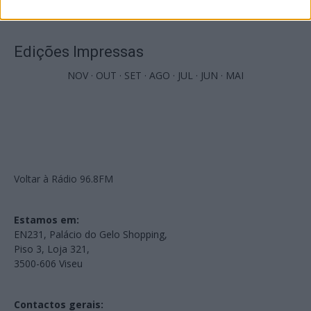
PUB
Edições Impressas
NOV
·
OUT
·
SET
·
AGO
·
JUL
·
JUN
·
MAI
Voltar à Rádio 96.8FM
Estamos em:
EN231, Palácio do Gelo Shopping,
Piso 3, Loja 321,
3500-606 Viseu
Contactos gerais: