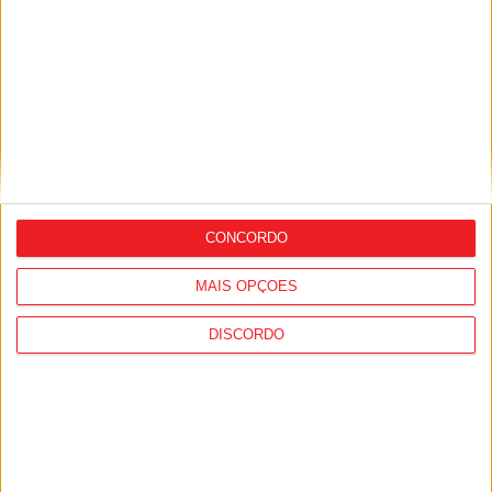
Viseu 2001 começa em casa a nova época
na Liga de...
Estação Diária
-
9 de Outubro, 2021
CONCORDO
MAIS OPÇÕES
DISCORDO