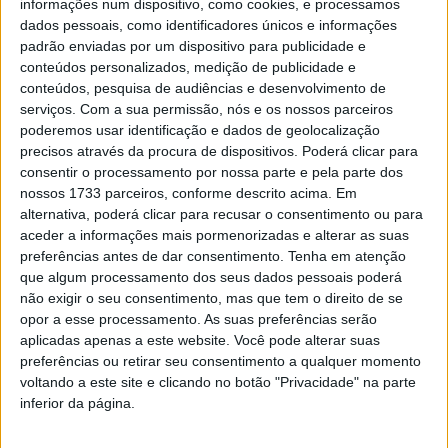
informações num dispositivo, como cookies, e processamos
dados pessoais, como identificadores únicos e informações
padrão enviadas por um dispositivo para publicidade e
conteúdos personalizados, medição de publicidade e
conteúdos, pesquisa de audiências e desenvolvimento de
serviços.
Com a sua permissão, nós e os nossos parceiros
poderemos usar identificação e dados de geolocalização
precisos através da procura de dispositivos. Poderá clicar para
consentir o processamento por nossa parte e pela parte dos
Futsal: Viseu 2001/Palácio do Gelo procura
nossos 1733 parceiros, conforme descrito acima. Em
primeira vitória na Liga
alternativa, poderá clicar para recusar o consentimento ou para
aceder a informações mais pormenorizadas e alterar as suas
Estação Diária
-
5 de Novembro, 2021
preferências antes de dar consentimento.
Tenha em atenção
que algum processamento dos seus dados pessoais poderá
não exigir o seu consentimento, mas que tem o direito de se
opor a esse processamento. As suas preferências serão
aplicadas apenas a este website. Você pode alterar suas
preferências ou retirar seu consentimento a qualquer momento
voltando a este site e clicando no botão "Privacidade" na parte
inferior da página.