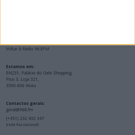
NOV
·
OUT
·
SET
·
AGO
·
JUL
·
JUN
·
MAI
Voltar à Rádio 96.8FM
Estamos em:
EN231, Palácio do Gelo Shopping,
Piso 3, Loja 321,
3500-606 Viseu
Contactos gerais:
geral@968.fm
(+351) 232 432 347
(rede fixa nacional)