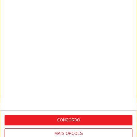
Siga-nos nas redes sociais!
Facebook
Instagram
YouTube
DESTAQUES
Incêndios: Viseu é o segundo distrito do
país com mais área...
7 de Agosto, 2026
CONCORDO
MAIS OPÇÕES