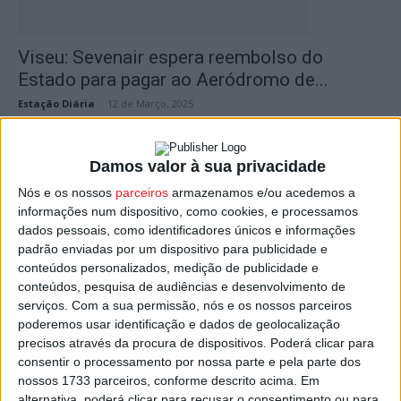
Viseu: Sevenair espera reembolso do
Estado para pagar ao Aeródromo de...
Estação Diária
-
12 de Março, 2025
Damos valor à sua privacidade
Nós e os nossos
parceiros
armazenamos e/ou acedemos a
informações num dispositivo, como cookies, e processamos
dados pessoais, como identificadores únicos e informações
padrão enviadas por um dispositivo para publicidade e
conteúdos personalizados, medição de publicidade e
conteúdos, pesquisa de audiências e desenvolvimento de
serviços.
Com a sua permissão, nós e os nossos parceiros
Viseu: Governo espera ligação aérea na
poderemos usar identificação e dados de geolocalização
região reposta em poucas semanas
precisos através da procura de dispositivos. Poderá clicar para
consentir o processamento por nossa parte e pela parte dos
Estação Diária
-
20 de Janeiro, 2025
nossos 1733 parceiros, conforme descrito acima. Em
alternativa, poderá clicar para recusar o consentimento ou para