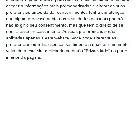
aceder a informações mais pormenorizadas e alterar as suas
preferências antes de dar consentimento.
Tenha em atenção
que algum processamento dos seus dados pessoais poderá
não exigir o seu consentimento, mas que tem o direito de se
opor a esse processamento. As suas preferências serão
aplicadas apenas a este website. Você pode alterar suas
preferências ou retirar seu consentimento a qualquer momento
voltando a este site e clicando no botão "Privacidade" na parte
inferior da página.
Viseu: Sevenair diz que ainda não há data
para retomar a...
Estação Diária
-
15 de Janeiro, 2025