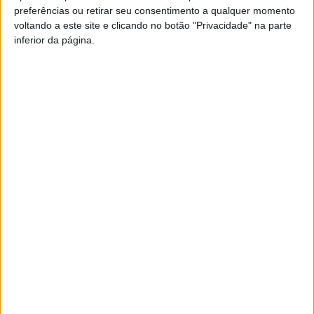
preferências ou retirar seu consentimento a qualquer momento
PUB
voltando a este site e clicando no botão "Privacidade" na parte
inferior da página.
Siga-nos nas redes sociais!
Facebook
Instagram
YouTube
DESTAQUES
Viseu: GNR detém sete suspeitos por furto
de cobre na região
6 de Agosto, 2026