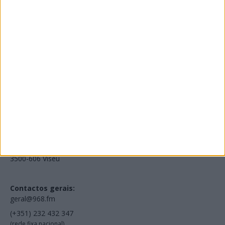
Edições Impressas
NOV
·
OUT
·
SET
·
AGO
·
JUL
·
JUN
·
MAI
Voltar à Rádio 96.8FM
Estamos em:
EN231, Palácio do Gelo Shopping,
Piso 3, Loja 321,
3500-606 Viseu
Contactos gerais:
geral@968.fm
(+351) 232 432 347
(rede fixa nacional)