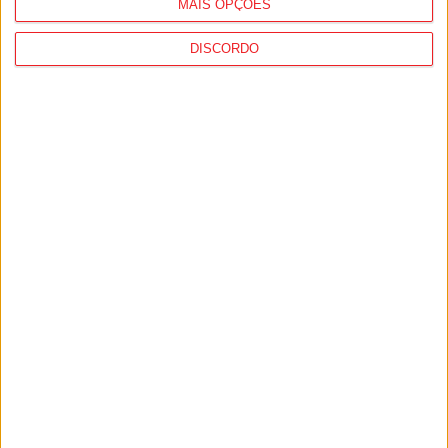
MAIS OPÇÕES
DISCORDO
Viseu: CIM Dão Lafões investiu 350 mil
euros em projetos educativos...
6 de Agosto, 2026
Viseu: APCVD vai instalar nova sede no
Centro Histórico após investimento...
6 de Agosto, 2026
PUB