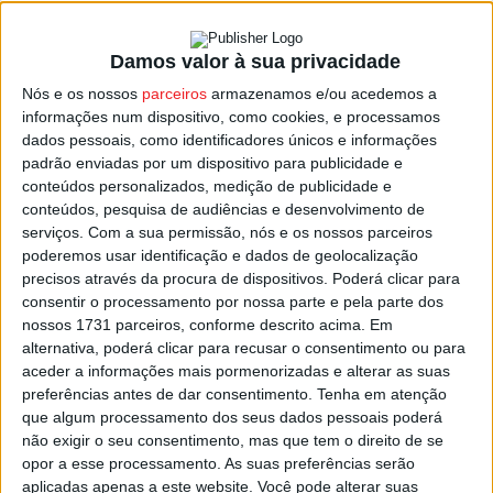
Damos valor à sua privacidade
Tondela: Linho de Castelões em ‘Exposição
Nós e os nossos
parceiros
armazenamos e/ou acedemos a
Viva’ no Museu Terras de...
informações num dispositivo, como cookies, e processamos
Estação Diária
-
10 de Maio, 2025
dados pessoais, como identificadores únicos e informações
padrão enviadas por um dispositivo para publicidade e
conteúdos personalizados, medição de publicidade e
conteúdos, pesquisa de audiências e desenvolvimento de
serviços.
Com a sua permissão, nós e os nossos parceiros
poderemos usar identificação e dados de geolocalização
precisos através da procura de dispositivos. Poderá clicar para
consentir o processamento por nossa parte e pela parte dos
nossos 1731 parceiros, conforme descrito acima. Em
alternativa, poderá clicar para recusar o consentimento ou para
aceder a informações mais pormenorizadas e alterar as suas
preferências antes de dar consentimento.
Tenha em atenção
que algum processamento dos seus dados pessoais poderá
não exigir o seu consentimento, mas que tem o direito de se
opor a esse processamento. As suas preferências serão
aplicadas apenas a este website. Você pode alterar suas