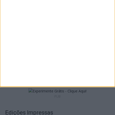
I Liga: Académico de Viseu já conhece
datas e horários das jornadas...
9 de Agosto, 2026
Liga 2: Tondela já tem data para receção à
Académica e deslocação...
9 de Agosto, 2026
PUB
Edições Impressas