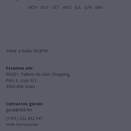
NOV
·
OUT
·
SET
·
AGO
·
JUL
·
JUN
·
MAI
Voltar à Rádio 96.8FM
Estamos em:
EN231, Palácio do Gelo Shopping,
Piso 3, Loja 321,
3500-606 Viseu
Contactos gerais:
geral@968.fm
(+351) 232 432 347
(rede fixa nacional)