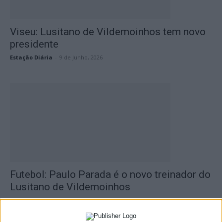
Viseu: Lusitano de Vildemoinhos tem novo
presidente
Estação Diária
-
9 de Junho, 2026
Futebol: Paulo Parada é o novo treinador do
Lusitano de Vildemoinhos
Estação Diária
-
21 de Maio, 2026