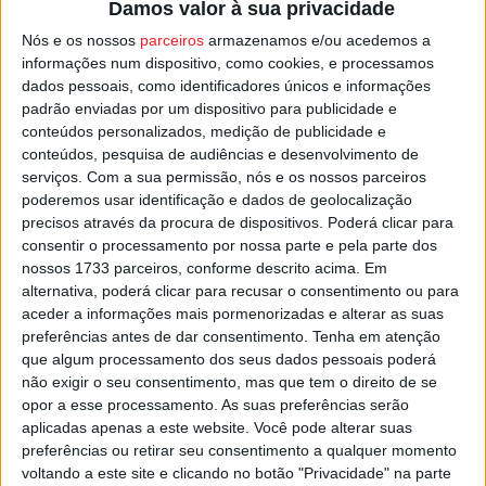
Damos valor à sua privacidade
Nós e os nossos
parceiros
armazenamos e/ou acedemos a
informações num dispositivo, como cookies, e processamos
dados pessoais, como identificadores únicos e informações
padrão enviadas por um dispositivo para publicidade e
conteúdos personalizados, medição de publicidade e
conteúdos, pesquisa de audiências e desenvolvimento de
serviços.
Com a sua permissão, nós e os nossos parceiros
poderemos usar identificação e dados de geolocalização
Andebol Feminino: Sorteio adverso para
precisos através da procura de dispositivos. Poderá clicar para
Academia de SP Sul e Lusitano...
consentir o processamento por nossa parte e pela parte dos
Estação Diária
-
12 de Março, 2026
nossos 1733 parceiros, conforme descrito acima. Em
alternativa, poderá clicar para recusar o consentimento ou para
aceder a informações mais pormenorizadas e alterar as suas
preferências antes de dar consentimento.
Tenha em atenção
que algum processamento dos seus dados pessoais poderá
não exigir o seu consentimento, mas que tem o direito de se
opor a esse processamento. As suas preferências serão
aplicadas apenas a este website. Você pode alterar suas
preferências ou retirar seu consentimento a qualquer momento
voltando a este site e clicando no botão "Privacidade" na parte