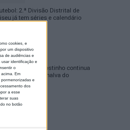
utebol: 2.ª Divisão Distrital de
iseu já tem séries e calendário
de Agosto, 2026
omo cookies, e
por um dispositivo
sa de audiências e
usar identificação e
utebol: Carlos Agostinho continua
nsentir o
o acima. Em
o comando do Penalva do
is pormenorizadas e
astelo
ocessamento dos
de Agosto, 2026
opor a esse
terar suas
ndo no botão