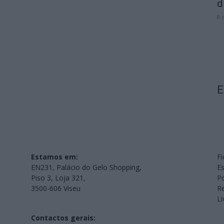
d
8 
E
Estamos em:
Fi
EN231, Palácio do Gelo Shopping,
Es
Piso 3, Loja 321,
Po
3500-606 Viseu
Re
L
Contactos gerais: