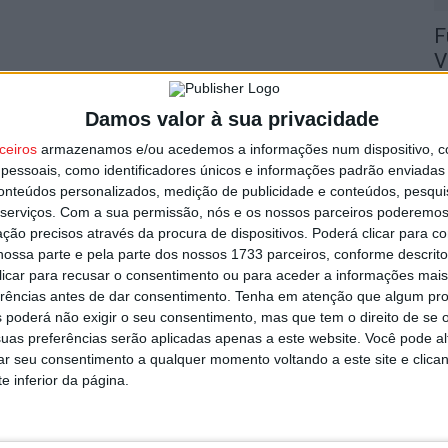
F
V
9 
Damos valor à sua privacidade
ceiros
armazenamos e/ou acedemos a informações num dispositivo, c
essoais, como identificadores únicos e informações padrão enviadas 
conteúdos personalizados, medição de publicidade e conteúdos, pesqui
serviços.
Com a sua permissão, nós e os nossos parceiros poderemos 
F
ção precisos através da procura de dispositivos. Poderá clicar para co
ossa parte e pela parte dos nossos 1733 parceiros, conforme descrit
n
 clicar para recusar o consentimento ou para aceder a informações ma
C
erências antes de dar consentimento.
Tenha em atenção que algum pr
9 
 poderá não exigir o seu consentimento, mas que tem o direito de se 
uas preferências serão aplicadas apenas a este website. Você pode al
rar seu consentimento a qualquer momento voltando a este site e clica
e inferior da página.