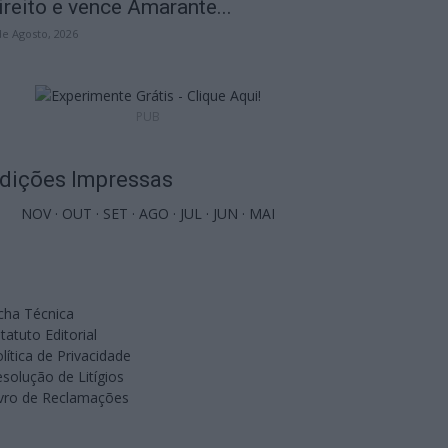
ireito e vence Amarante...
de Agosto, 2026
PUB
dições Impressas
NOV
·
OUT
·
SET
·
AGO
·
JUL
·
JUN
·
MAI
cha Técnica
tatuto Editorial
lítica de Privacidade
solução de Litígios
ivro de Reclamações