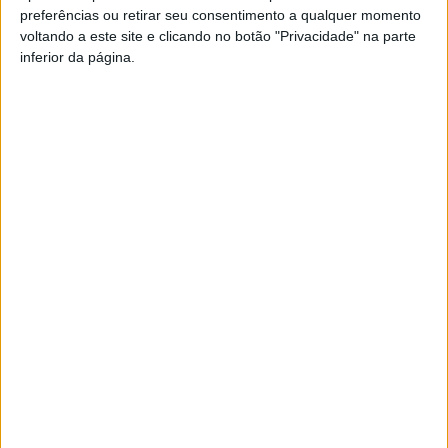
preferências ou retirar seu consentimento a qualquer momento
PUB
voltando a este site e clicando no botão "Privacidade" na parte
inferior da página.
Siga-nos nas redes sociais!
Facebook
Instagram
YouTube
DESTAQUES
Futebol: Ligas profissionais com novas
regras para a temporada 2026/27
8 de Agosto, 2026