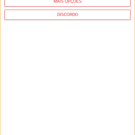
MAIS OPÇÕES
DISCORDO
Incêndios: Viseu é o segundo distrito do
país com mais área...
7 de Agosto, 2026
Futebol: Jogadores do Académico e
Tondela vão exibir distinções oficiais nas...
7 de Agosto, 2026
PUB