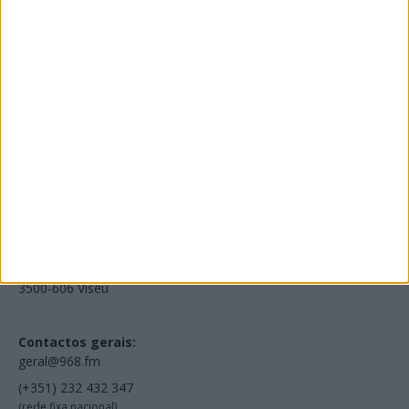
Edições Impressas
NOV
·
OUT
·
SET
·
AGO
·
JUL
·
JUN
·
MAI
Voltar à Rádio 96.8FM
Estamos em:
EN231, Palácio do Gelo Shopping,
Piso 3, Loja 321,
3500-606 Viseu
Contactos gerais:
geral@968.fm
(+351) 232 432 347
(rede fixa nacional)