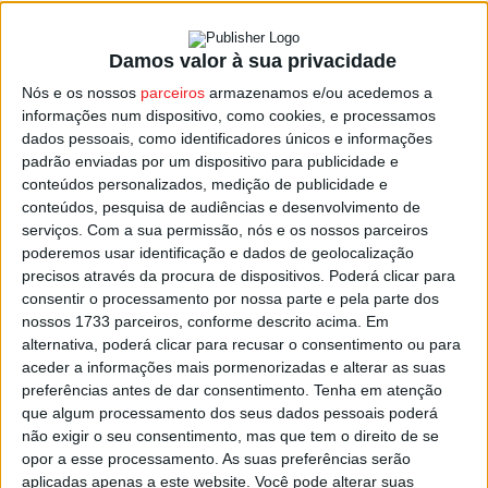
Damos valor à sua privacidade
Viseu: ‘Mata do Fontelo’ vai ser ‘Monumento
Nós e os nossos
parceiros
armazenamos e/ou acedemos a
Nacional’
informações num dispositivo, como cookies, e processamos
Estação Diária
-
20 de Maio, 2024
dados pessoais, como identificadores únicos e informações
padrão enviadas por um dispositivo para publicidade e
conteúdos personalizados, medição de publicidade e
conteúdos, pesquisa de audiências e desenvolvimento de
serviços.
Com a sua permissão, nós e os nossos parceiros
poderemos usar identificação e dados de geolocalização
precisos através da procura de dispositivos. Poderá clicar para
consentir o processamento por nossa parte e pela parte dos
nossos 1733 parceiros, conforme descrito acima. Em
alternativa, poderá clicar para recusar o consentimento ou para
aceder a informações mais pormenorizadas e alterar as suas
preferências antes de dar consentimento.
Tenha em atenção
que algum processamento dos seus dados pessoais poderá
não exigir o seu consentimento, mas que tem o direito de se
opor a esse processamento. As suas preferências serão
aplicadas apenas a este website. Você pode alterar suas