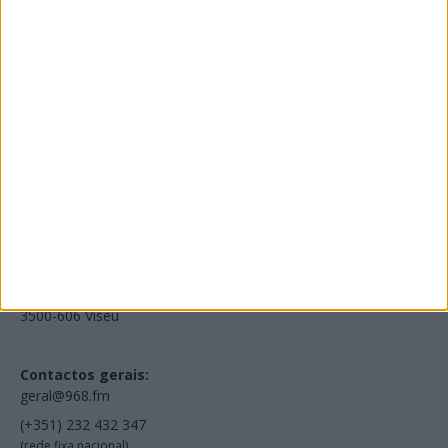
Edições Impressas
NOV
·
OUT
·
SET
·
AGO
·
JUL
·
JUN
·
MAI
Voltar à Rádio 96.8FM
Estamos em:
EN231, Palácio do Gelo Shopping,
Piso 3, Loja 321,
3500-606 Viseu
Contactos gerais:
geral@968.fm
(+351) 232 432 347
(rede fixa nacional)