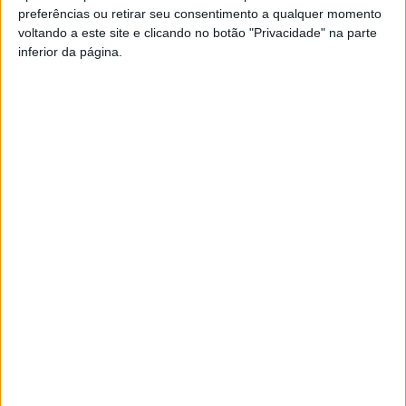
preferências ou retirar seu consentimento a qualquer momento
PUB
voltando a este site e clicando no botão "Privacidade" na parte
inferior da página.
Siga-nos nas redes sociais!
Facebook
Instagram
YouTube
DESTAQUES
Futebol: 2.ª Divisão Distrital de Viseu já tem
séries e calendário
9 de Agosto, 2026