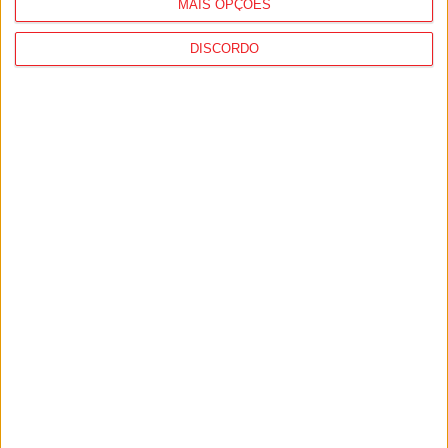
MAIS OPÇÕES
DISCORDO
Futebol: Divisão de Honra de Viseu arranca
em setembro
9 de Agosto, 2026
Liga 2: Tondela entra com o pé direito e
vence Amarante...
8 de Agosto, 2026
PUB