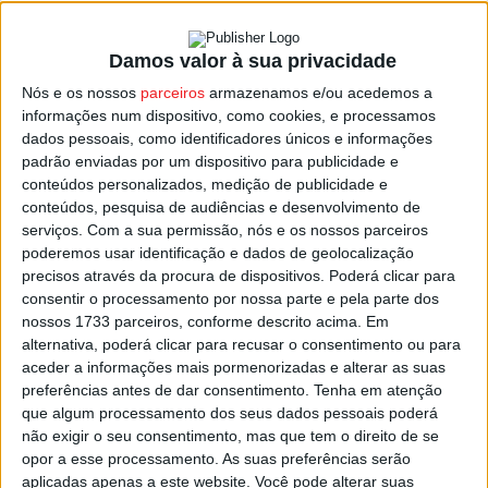
Damos valor à sua privacidade
Moimenta da Beira: GNR identificou nove
Nós e os nossos
parceiros
armazenamos e/ou acedemos a
pessoas por maus-tratos a animais
informações num dispositivo, como cookies, e processamos
Estação Diária
-
20 de Maio, 2025
dados pessoais, como identificadores únicos e informações
padrão enviadas por um dispositivo para publicidade e
conteúdos personalizados, medição de publicidade e
conteúdos, pesquisa de audiências e desenvolvimento de
serviços.
Com a sua permissão, nós e os nossos parceiros
poderemos usar identificação e dados de geolocalização
precisos através da procura de dispositivos. Poderá clicar para
consentir o processamento por nossa parte e pela parte dos
nossos 1733 parceiros, conforme descrito acima. Em
alternativa, poderá clicar para recusar o consentimento ou para
aceder a informações mais pormenorizadas e alterar as suas
preferências antes de dar consentimento.
Tenha em atenção
que algum processamento dos seus dados pessoais poderá
não exigir o seu consentimento, mas que tem o direito de se
opor a esse processamento. As suas preferências serão
aplicadas apenas a este website. Você pode alterar suas