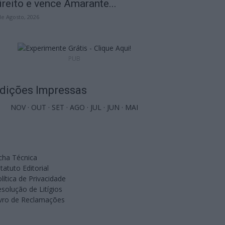
ireito e vence Amarante...
de Agosto, 2026
PUB
dições Impressas
NOV
·
OUT
·
SET
·
AGO
·
JUL
·
JUN
·
MAI
cha Técnica
tatuto Editorial
lítica de Privacidade
solução de Litígios
ivro de Reclamações