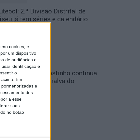
utebol: 2.ª Divisão Distrital de
iseu já tem séries e calendário
de Agosto, 2026
omo cookies, e
por um dispositivo
sa de audiências e
usar identificação e
utebol: Carlos Agostinho continua
nsentir o
o acima. Em
o comando do Penalva do
is pormenorizadas e
astelo
ocessamento dos
de Agosto, 2026
opor a esse
terar suas
ndo no botão