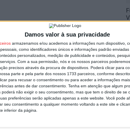
F
V
9 
Damos valor à sua privacidade
ceiros
armazenamos e/ou acedemos a informações num dispositivo, c
essoais, como identificadores únicos e informações padrão enviadas 
conteúdos personalizados, medição de publicidade e conteúdos, pesqui
serviços.
Com a sua permissão, nós e os nossos parceiros poderemos 
F
ção precisos através da procura de dispositivos. Poderá clicar para co
ossa parte e pela parte dos nossos 1733 parceiros, conforme descrit
n
 clicar para recusar o consentimento ou para aceder a informações ma
C
erências antes de dar consentimento.
Tenha em atenção que algum pr
9 
 poderá não exigir o seu consentimento, mas que tem o direito de se 
uas preferências serão aplicadas apenas a este website. Você pode al
rar seu consentimento a qualquer momento voltando a este site e clica
e inferior da página.