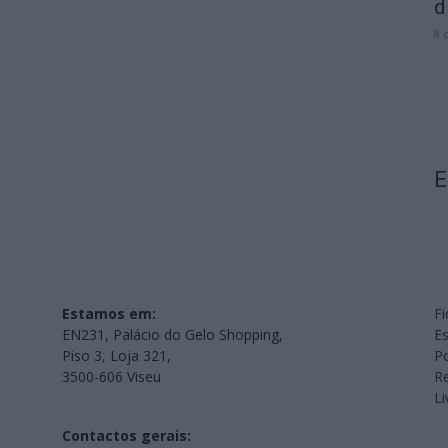
d
8 
E
Estamos em:
Fi
EN231, Palácio do Gelo Shopping,
Es
Piso 3, Loja 321,
Po
3500-606 Viseu
Re
L
Contactos gerais: