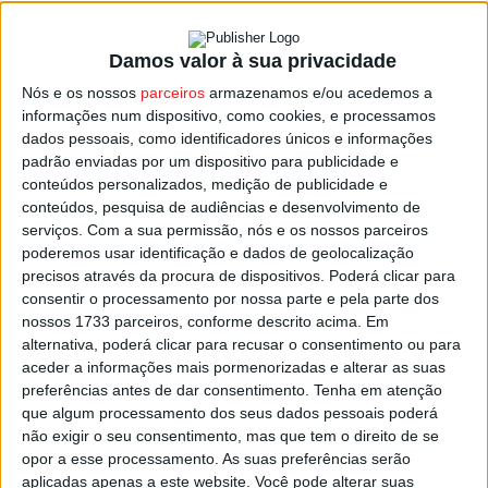
Damos valor à sua privacidade
Viseu: Arte postal para ver na Quinta da
Nós e os nossos
parceiros
armazenamos e/ou acedemos a
Cruz
informações num dispositivo, como cookies, e processamos
Estação Diária
-
13 de Fevereiro, 2024
dados pessoais, como identificadores únicos e informações
padrão enviadas por um dispositivo para publicidade e
conteúdos personalizados, medição de publicidade e
conteúdos, pesquisa de audiências e desenvolvimento de
serviços.
Com a sua permissão, nós e os nossos parceiros
poderemos usar identificação e dados de geolocalização
precisos através da procura de dispositivos. Poderá clicar para
consentir o processamento por nossa parte e pela parte dos
nossos 1733 parceiros, conforme descrito acima. Em
alternativa, poderá clicar para recusar o consentimento ou para
aceder a informações mais pormenorizadas e alterar as suas
preferências antes de dar consentimento.
Tenha em atenção
que algum processamento dos seus dados pessoais poderá
não exigir o seu consentimento, mas que tem o direito de se
opor a esse processamento. As suas preferências serão
aplicadas apenas a este website. Você pode alterar suas