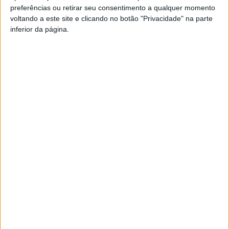
preferências ou retirar seu consentimento a qualquer momento
PUB
voltando a este site e clicando no botão "Privacidade" na parte
inferior da página.
Siga-nos nas redes sociais!
Facebook
Instagram
YouTube
DESTAQUES
Incêndios: Viseu é o segundo distrito do
país com mais área...
7 de Agosto, 2026