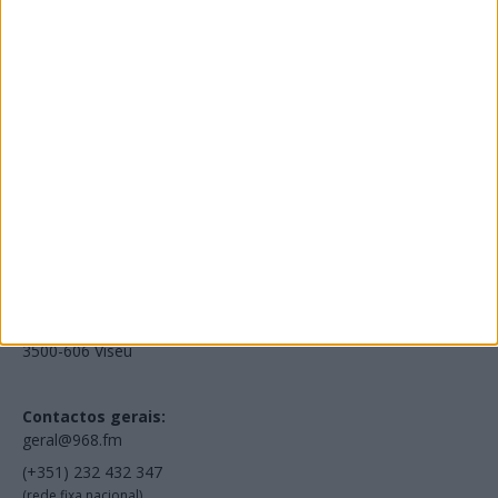
Edições Impressas
NOV
·
OUT
·
SET
·
AGO
·
JUL
·
JUN
·
MAI
Voltar à Rádio 96.8FM
Estamos em:
EN231, Palácio do Gelo Shopping,
Piso 3, Loja 321,
3500-606 Viseu
Contactos gerais:
geral@968.fm
(+351) 232 432 347
(rede fixa nacional)