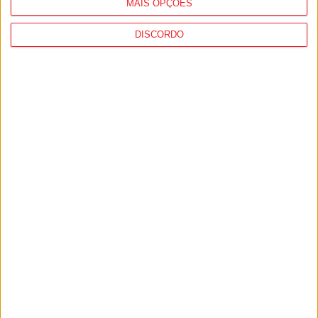
MAIS OPÇÕES
DISCORDO
I Liga: Académico de Viseu quer travar
Benfica na Luz
7 de Agosto, 2026
Castro Daire: Jornadas da Juventude
arrancam com seis dias de atividades...
7 de Agosto, 2026
PUB