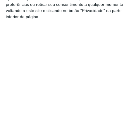
preferências ou retirar seu consentimento a qualquer momento
PUB
voltando a este site e clicando no botão "Privacidade" na parte
inferior da página.
Siga-nos nas redes sociais!
Facebook
Instagram
YouTube
DESTAQUES
Incêndios: Viseu é o segundo distrito do
país com mais área...
7 de Agosto, 2026