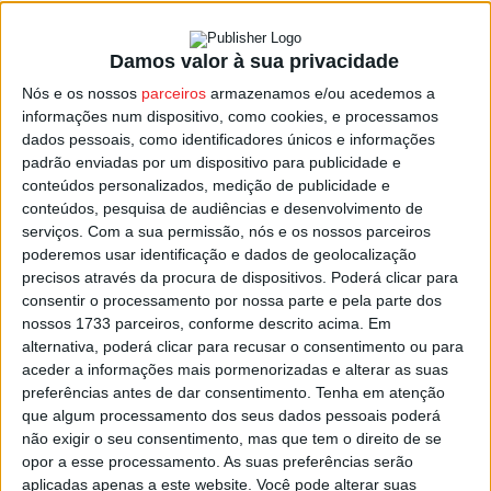
Damos valor à sua privacidade
Tarouca: Grande Final do Motocross das
Nós e os nossos
parceiros
armazenamos e/ou acedemos a
Regiões decorre no fim-de-semana
informações num dispositivo, como cookies, e processamos
Estação Diária
-
9 de Novembro, 2023
dados pessoais, como identificadores únicos e informações
padrão enviadas por um dispositivo para publicidade e
conteúdos personalizados, medição de publicidade e
conteúdos, pesquisa de audiências e desenvolvimento de
serviços.
Com a sua permissão, nós e os nossos parceiros
poderemos usar identificação e dados de geolocalização
precisos através da procura de dispositivos. Poderá clicar para
consentir o processamento por nossa parte e pela parte dos
nossos 1733 parceiros, conforme descrito acima. Em
alternativa, poderá clicar para recusar o consentimento ou para
aceder a informações mais pormenorizadas e alterar as suas
preferências antes de dar consentimento.
Tenha em atenção
que algum processamento dos seus dados pessoais poderá
não exigir o seu consentimento, mas que tem o direito de se
opor a esse processamento. As suas preferências serão
aplicadas apenas a este website. Você pode alterar suas