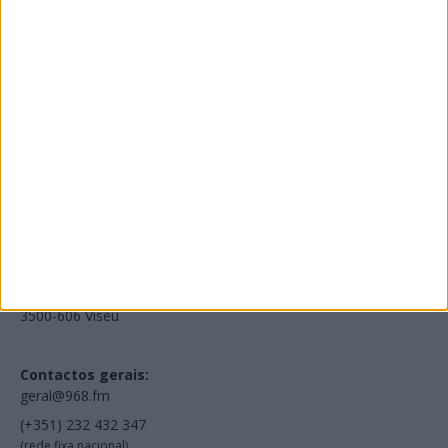
Edições Impressas
NOV
·
OUT
·
SET
·
AGO
·
JUL
·
JUN
·
MAI
Voltar à Rádio 96.8FM
Estamos em:
EN231, Palácio do Gelo Shopping,
Piso 3, Loja 321,
3500-606 Viseu
Contactos gerais:
geral@968.fm
(+351) 232 432 347
(rede fixa nacional)