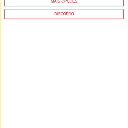
MAIS OPÇÕES
DISCORDO
I Liga: Académico de Viseu quer travar
Benfica na Luz
7 de Agosto, 2026
Castro Daire: Jornadas da Juventude
arrancam com seis dias de atividades...
7 de Agosto, 2026
PUB