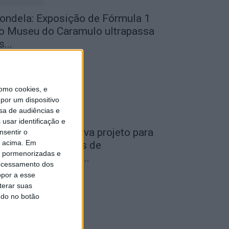
ondela: Exposição de Fórmula 1
o Museu do Caramulo ultrapassa
s...
de Agosto, 2026
omo cookies, e
por um dispositivo
sa de audiências e
usar identificação e
iseu: Câmara aprova projeto para
nsentir o
o acima. Em
nstalar 54 câmaras de
is pormenorizadas e
ideovigilância em...
ocessamento dos
de Agosto, 2026
opor a esse
terar suas
ndo no botão