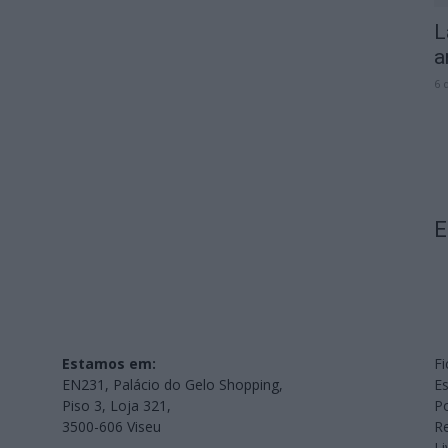
L
a
6 
E
Estamos em:
Fi
EN231, Palácio do Gelo Shopping,
Es
Piso 3, Loja 321,
Po
3500-606 Viseu
Re
L