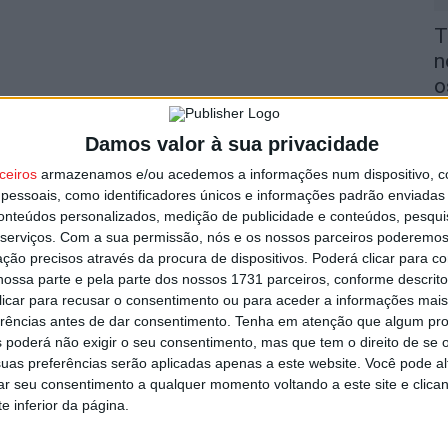
T
n
o
6 
Damos valor à sua privacidade
ceiros
armazenamos e/ou acedemos a informações num dispositivo, c
essoais, como identificadores únicos e informações padrão enviadas 
conteúdos personalizados, medição de publicidade e conteúdos, pesqui
serviços.
Com a sua permissão, nós e os nossos parceiros poderemos 
V
ção precisos através da procura de dispositivos. Poderá clicar para co
ossa parte e pela parte dos nossos 1731 parceiros, conforme descrit
i
 clicar para recusar o consentimento ou para aceder a informações ma
v
erências antes de dar consentimento.
Tenha em atenção que algum pr
6 
 poderá não exigir o seu consentimento, mas que tem o direito de se 
uas preferências serão aplicadas apenas a este website. Você pode al
rar seu consentimento a qualquer momento voltando a este site e clica
e inferior da página.