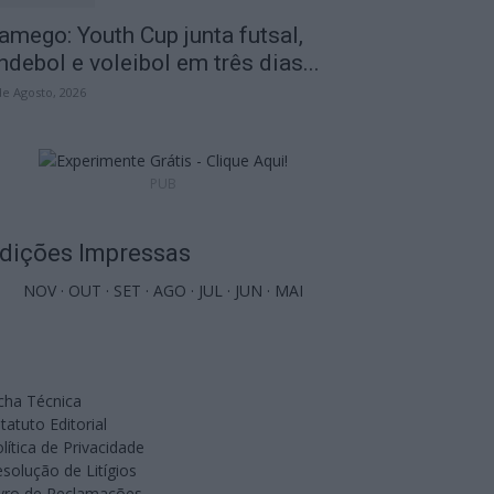
amego: Youth Cup junta futsal,
ndebol e voleibol em três dias...
de Agosto, 2026
PUB
dições Impressas
NOV
·
OUT
·
SET
·
AGO
·
JUL
·
JUN
·
MAI
cha Técnica
tatuto Editorial
lítica de Privacidade
solução de Litígios
ivro de Reclamações