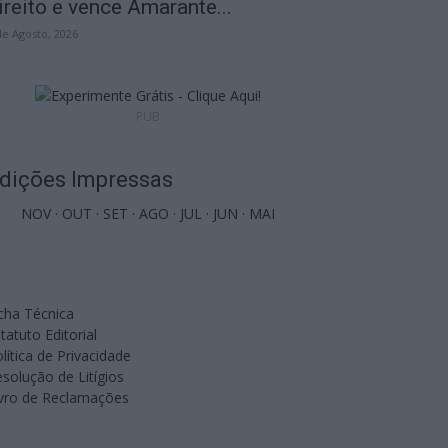
ireito e vence Amarante...
de Agosto, 2026
PUB
dições Impressas
NOV
·
OUT
·
SET
·
AGO
·
JUL
·
JUN
·
MAI
cha Técnica
tatuto Editorial
lítica de Privacidade
solução de Litígios
ivro de Reclamações