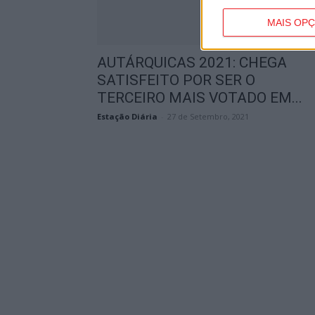
MAIS OP
AUTÁRQUICAS 2021: CHEGA
SATISFEITO POR SER O
TERCEIRO MAIS VOTADO EM...
Estação Diária
-
27 de Setembro, 2021