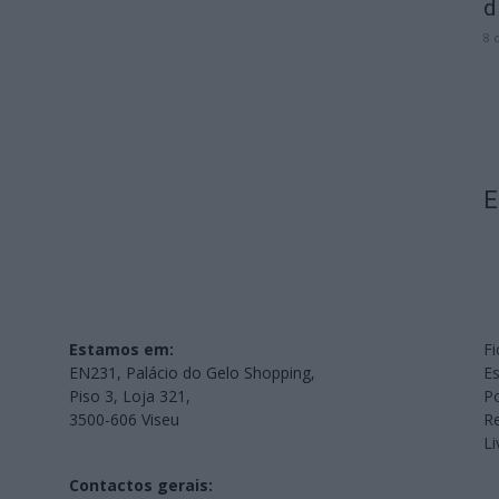
d
8 
E
Estamos em:
Fi
EN231, Palácio do Gelo Shopping,
Es
Piso 3, Loja 321,
Po
3500-606 Viseu
Re
L
Contactos gerais: