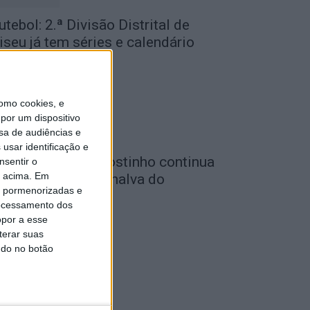
utebol: 2.ª Divisão Distrital de
iseu já tem séries e calendário
de Agosto, 2026
omo cookies, e
por um dispositivo
sa de audiências e
usar identificação e
utebol: Carlos Agostinho continua
nsentir o
o acima. Em
o comando do Penalva do
is pormenorizadas e
astelo
ocessamento dos
de Agosto, 2026
opor a esse
terar suas
ndo no botão