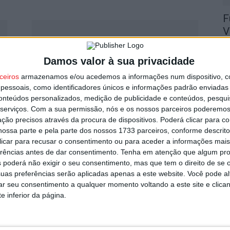
F
V
9 
Damos valor à sua privacidade
ceiros
armazenamos e/ou acedemos a informações num dispositivo, c
essoais, como identificadores únicos e informações padrão enviadas 
conteúdos personalizados, medição de publicidade e conteúdos, pesqui
serviços.
Com a sua permissão, nós e os nossos parceiros poderemos 
Legislativas 2022: PAN repete
F
ção precisos através da procura de dispositivos. Poderá clicar para co
Carolina Almeida como ‘cabeça de
ossa parte e pela parte dos nossos 1733 parceiros, conforme descrit
n
lista’ em...
 clicar para recusar o consentimento ou para aceder a informações ma
C
erências antes de dar consentimento.
Tenha em atenção que algum pr
Estação Diária
-
9 de Dezembro, 2021
9 
 poderá não exigir o seu consentimento, mas que tem o direito de se 
uas preferências serão aplicadas apenas a este website. Você pode al
rar seu consentimento a qualquer momento voltando a este site e clica
e inferior da página.