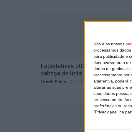
Nós e os nossos
par
processamos dados p
para publicidade e 
desenvolvimento de 
Legislativas 2024: PAN já tem
dados de geolocaliza
cabeça de lista para Viseu
processamento por n
alternativa, poderá
Estação Diária
-
22 de Janeiro, 2024
alterar as suas pref
seus dados pessoais
processamento. As s
preferências ou reti
"Privacidade" na part