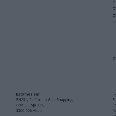
F
o
B
6 
E
Estamos em:
Fi
EN231, Palácio do Gelo Shopping,
Es
Piso 3, Loja 321,
Po
3500-606 Viseu
Re
L