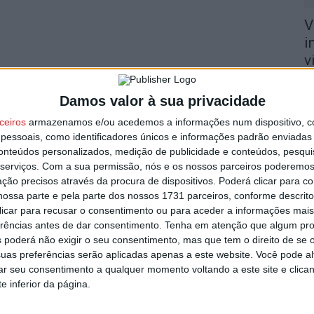
V
i
v
6 
Damos valor à sua privacidade
ceiros
armazenamos e/ou acedemos a informações num dispositivo, c
essoais, como identificadores únicos e informações padrão enviadas 
conteúdos personalizados, medição de publicidade e conteúdos, pesqui
serviços.
Com a sua permissão, nós e os nossos parceiros poderemos 
V
ção precisos através da procura de dispositivos. Poderá clicar para co
ossa parte e pela parte dos nossos 1731 parceiros, conforme descrit
3
 clicar para recusar o consentimento ou para aceder a informações ma
e
erências antes de dar consentimento.
Tenha em atenção que algum pr
6 
 poderá não exigir o seu consentimento, mas que tem o direito de se 
uas preferências serão aplicadas apenas a este website. Você pode al
rar seu consentimento a qualquer momento voltando a este site e clica
e inferior da página.