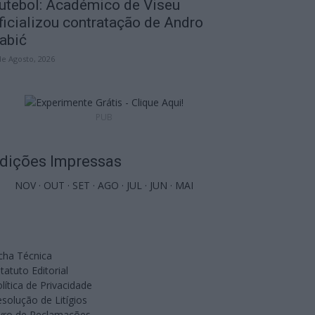
utebol: Académico de Viseu
ficializou contratação de Andro
abić
de Agosto, 2026
PUB
dições Impressas
NOV
·
OUT
·
SET
·
AGO
·
JUL
·
JUN
·
MAI
cha Técnica
tatuto Editorial
lítica de Privacidade
solução de Litígios
ivro de Reclamações