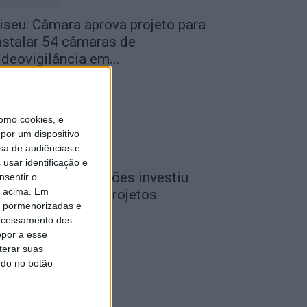
iseu: Câmara aprova projeto para
nstalar 54 câmaras de
ideovigilância em...
de Agosto, 2026
omo cookies, e
por um dispositivo
sa de audiências e
usar identificação e
iseu: CIM Dão Lafões investiu
nsentir o
o acima. Em
50 mil euros em projetos
is pormenorizadas e
ducativos...
ocessamento dos
de Agosto, 2026
opor a esse
terar suas
ndo no botão