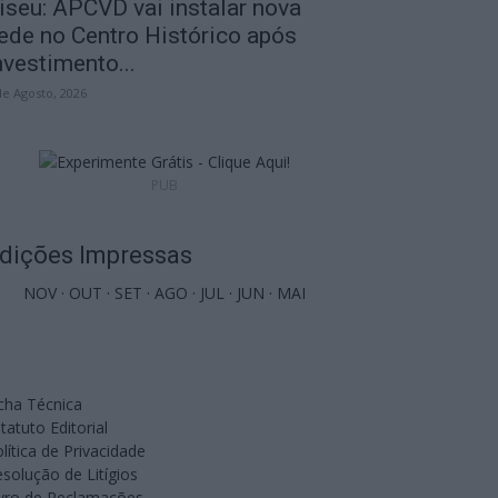
iseu: APCVD vai instalar nova
ede no Centro Histórico após
nvestimento...
de Agosto, 2026
PUB
dições Impressas
NOV
·
OUT
·
SET
·
AGO
·
JUL
·
JUN
·
MAI
cha Técnica
tatuto Editorial
lítica de Privacidade
solução de Litígios
ivro de Reclamações