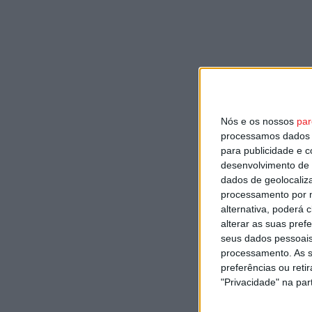
Nós e os nossos
par
processamos dados p
para publicidade e 
desenvolvimento de 
dados de geolocaliza
processamento por n
alternativa, poderá
alterar as suas pref
seus dados pessoais
processamento. As s
preferências ou reti
"Privacidade" na part