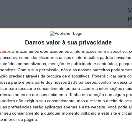
V
p
6 
Damos valor à sua privacidade
ceiros
armazenamos e/ou acedemos a informações num dispositivo, c
essoais, como identificadores únicos e informações padrão enviadas 
conteúdos personalizados, medição de publicidade e conteúdos, pesqui
T
serviços.
Com a sua permissão, nós e os nossos parceiros poderemos 
n
ção precisos através da procura de dispositivos. Poderá clicar para co
ossa parte e pela parte dos nossos 1733 parceiros, conforme descrit
o
 clicar para recusar o consentimento ou para aceder a informações ma
6 
erências antes de dar consentimento.
Tenha em atenção que algum pr
 poderá não exigir o seu consentimento, mas que tem o direito de se 
uas preferências serão aplicadas apenas a este website. Você pode al
rar seu consentimento a qualquer momento voltando a este site e clica
e inferior da página.