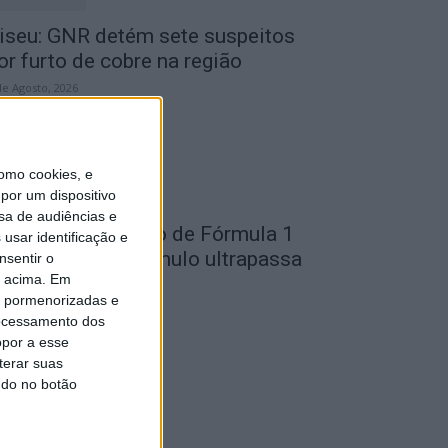
iseu: GNR detém sete suspeitos
or furto de cobre na região
de Agosto, 2026
omo cookies, e
por um dispositivo
sa de audiências e
ondela: Exposição de Fórmula 1
usar identificação e
o Museu do Caramulo ultrapassa
nsentir o
o acima. Em
s...
is pormenorizadas e
de Agosto, 2026
ocessamento dos
opor a esse
terar suas
ndo no botão