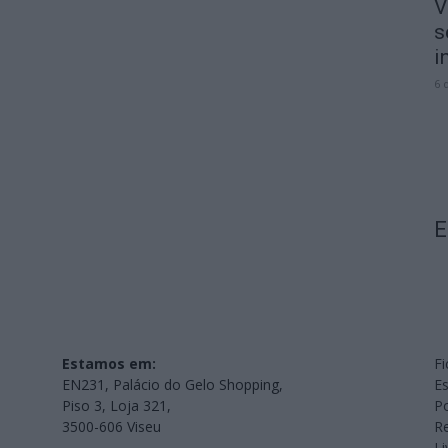
V
s
i
6 
E
Estamos em:
Fi
EN231, Palácio do Gelo Shopping,
Es
Piso 3, Loja 321,
Po
3500-606 Viseu
Re
L