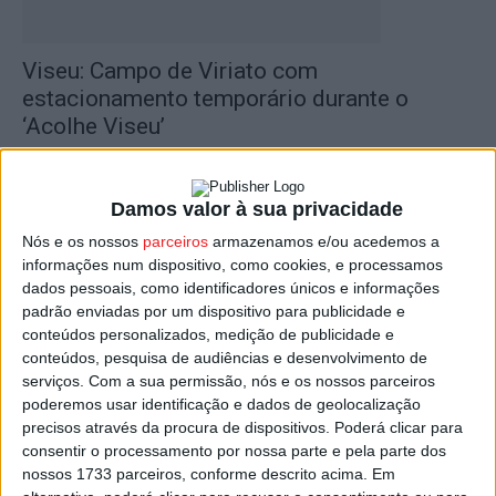
Viseu: Campo de Viriato com
estacionamento temporário durante o
‘Acolhe Viseu’
Estação Diária
-
7 de Novembro, 2025
Damos valor à sua privacidade
Nós e os nossos
parceiros
armazenamos e/ou acedemos a
informações num dispositivo, como cookies, e processamos
dados pessoais, como identificadores únicos e informações
padrão enviadas por um dispositivo para publicidade e
conteúdos personalizados, medição de publicidade e
conteúdos, pesquisa de audiências e desenvolvimento de
serviços.
Com a sua permissão, nós e os nossos parceiros
poderemos usar identificação e dados de geolocalização
Viseu: Cerimónia de Mérito Educativo
precisos através da procura de dispositivos. Poderá clicar para
encerra Parque do Multiusos
consentir o processamento por nossa parte e pela parte dos
nossos 1733 parceiros, conforme descrito acima. Em
Estação Diária
-
9 de Maio, 2025