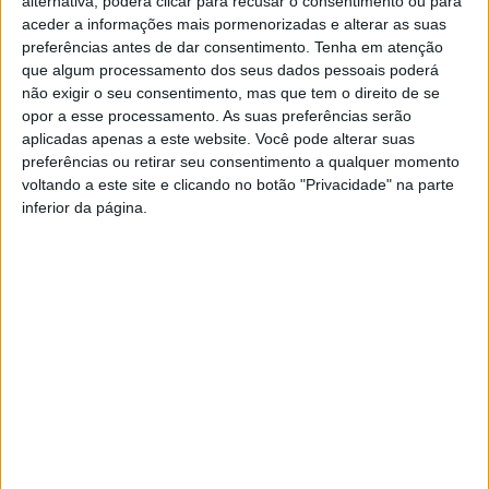
alternativa, poderá clicar para recusar o consentimento ou para
aceder a informações mais pormenorizadas e alterar as suas
preferências antes de dar consentimento.
Tenha em atenção
que algum processamento dos seus dados pessoais poderá
não exigir o seu consentimento, mas que tem o direito de se
opor a esse processamento. As suas preferências serão
aplicadas apenas a este website. Você pode alterar suas
preferências ou retirar seu consentimento a qualquer momento
voltando a este site e clicando no botão "Privacidade" na parte
inferior da página.
Viseu: ‘Óscares do Queijo’ vão ser entregues
no Multiusos
Estação Diária
-
13 de Novembro, 2024