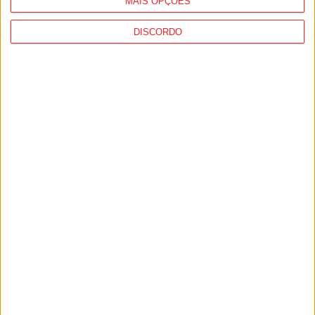
MAIS OPÇÕES
DISCORDO
Futebol: Ligas profissionais com novas
regras para a temporada 2026/27
8 de Agosto, 2026
Viseu: IP3 volta a fechar durante a noite a
partir de...
8 de Agosto, 2026