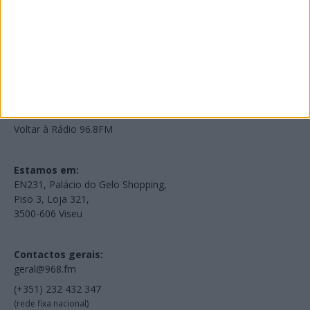
Edições Impressas
NOV
·
OUT
·
SET
·
AGO
·
JUL
·
JUN
·
MAI
Voltar à Rádio 96.8FM
Estamos em:
EN231, Palácio do Gelo Shopping,
Piso 3, Loja 321,
3500-606 Viseu
Contactos gerais:
geral@968.fm
(+351) 232 432 347
(rede fixa nacional)