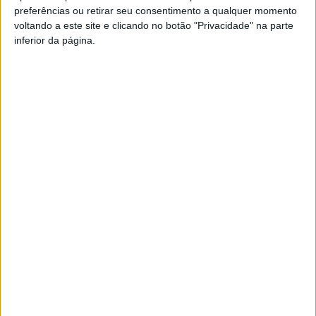
preferências ou retirar seu consentimento a qualquer momento
PUB
voltando a este site e clicando no botão "Privacidade" na parte
inferior da página.
Siga-nos nas redes sociais!
Facebook
Instagram
YouTube
DESTAQUES
Viseu: GNR deteve 13 pessoas e registou
364 infrações rodoviárias numa...
5 de Agosto, 2026