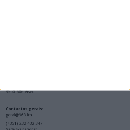
Edições Impressas
NOV
·
OUT
·
SET
·
AGO
·
JUL
·
JUN
·
MAI
Voltar à Rádio 96.8FM
Estamos em:
EN231, Palácio do Gelo Shopping,
Piso 3, Loja 321,
3500-606 Viseu
Contactos gerais:
geral@968.fm
(+351) 232 432 347
(rede fixa nacional)