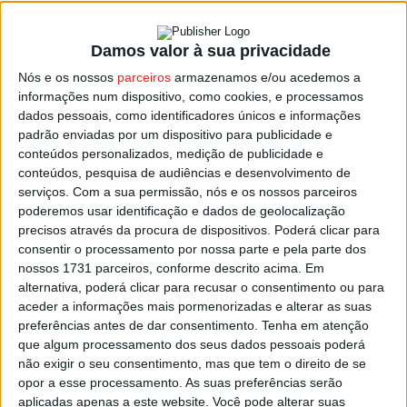
Damos valor à sua privacidade
Futebol: Jorge Jesus é o novo selecionador
Nós e os nossos
parceiros
armazenamos e/ou acedemos a
de futebol de Portugal
informações num dispositivo, como cookies, e processamos
Estação Diária
-
9 de Julho, 2026
dados pessoais, como identificadores únicos e informações
padrão enviadas por um dispositivo para publicidade e
conteúdos personalizados, medição de publicidade e
conteúdos, pesquisa de audiências e desenvolvimento de
serviços.
Com a sua permissão, nós e os nossos parceiros
poderemos usar identificação e dados de geolocalização
precisos através da procura de dispositivos. Poderá clicar para
consentir o processamento por nossa parte e pela parte dos
nossos 1731 parceiros, conforme descrito acima. Em
alternativa, poderá clicar para recusar o consentimento ou para
aceder a informações mais pormenorizadas e alterar as suas
preferências antes de dar consentimento.
Tenha em atenção
que algum processamento dos seus dados pessoais poderá
não exigir o seu consentimento, mas que tem o direito de se
opor a esse processamento. As suas preferências serão
aplicadas apenas a este website. Você pode alterar suas