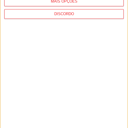
MAIS OPÇÕES
DISCORDO
Castro Daire: Penedo do Cavaleiro para
observar o eclipse solar
5 de Agosto, 2026
Viseu: Presidente da República inaugura a
634.ª Feira de São Mateus
5 de Agosto, 2026
PUB