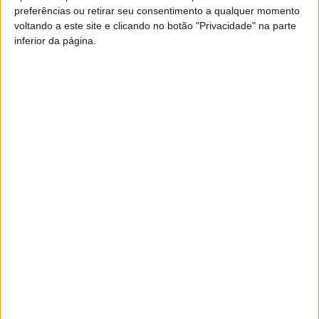
preferências ou retirar seu consentimento a qualquer momento
PUB
voltando a este site e clicando no botão "Privacidade" na parte
inferior da página.
Siga-nos nas redes sociais!
Facebook
Instagram
YouTube
DESTAQUES
Incêndios: Viseu é o segundo distrito do
país com mais área...
7 de Agosto, 2026