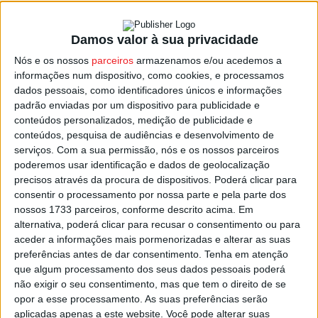
Damos valor à sua privacidade
Candidaturas para o ‘Porta 65 Jovem’
Nós e os nossos
parceiros
armazenamos e/ou acedemos a
abertas até final do mês
informações num dispositivo, como cookies, e processamos
Estação Diária
-
15 de Dezembro, 2022
dados pessoais, como identificadores únicos e informações
padrão enviadas por um dispositivo para publicidade e
conteúdos personalizados, medição de publicidade e
conteúdos, pesquisa de audiências e desenvolvimento de
serviços.
Com a sua permissão, nós e os nossos parceiros
poderemos usar identificação e dados de geolocalização
precisos através da procura de dispositivos. Poderá clicar para
consentir o processamento por nossa parte e pela parte dos
nossos 1733 parceiros, conforme descrito acima. Em
alternativa, poderá clicar para recusar o consentimento ou para
aceder a informações mais pormenorizadas e alterar as suas
preferências antes de dar consentimento.
Tenha em atenção
que algum processamento dos seus dados pessoais poderá
não exigir o seu consentimento, mas que tem o direito de se
opor a esse processamento. As suas preferências serão
aplicadas apenas a este website. Você pode alterar suas