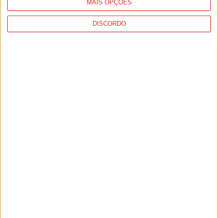
MAIS OPÇÕES
DISCORDO
I Liga: Académico de Viseu quer travar
Benfica na Luz
7 de Agosto, 2026
Castro Daire: Jornadas da Juventude
arrancam com seis dias de atividades...
7 de Agosto, 2026
PUB