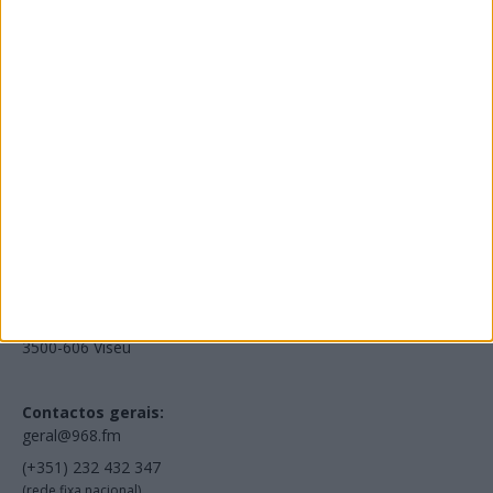
Edições Impressas
NOV
·
OUT
·
SET
·
AGO
·
JUL
·
JUN
·
MAI
Voltar à Rádio 96.8FM
Estamos em:
EN231, Palácio do Gelo Shopping,
Piso 3, Loja 321,
3500-606 Viseu
Contactos gerais:
geral@968.fm
(+351) 232 432 347
(rede fixa nacional)