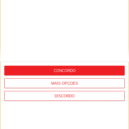
PUB
Siga-nos nas redes sociais!
CONCORDO
Facebook
Instagram
YouTube
MAIS OPÇÕES
DISCORDO
DESTAQUES