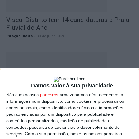
Viseu: Distrito tem 14 candidaturas a Praia
Fluvial do Ano
Estação Diária
-
30 de Julho, 2026
Damos valor à sua privacidade
Nós e os nossos
parceiros
armazenamos e/ou acedemos a
informações num dispositivo, como cookies, e processamos
dados pessoais, como identificadores únicos e informações
Viseu: Distrito mantém cinco praias fluviais
padrão enviadas por um dispositivo para publicidade e
com Qualidade de Ouro da...
conteúdos personalizados, medição de publicidade e
Estação Diária
-
6 de Maio, 2026
conteúdos, pesquisa de audiências e desenvolvimento de
serviços.
Com a sua permissão, nós e os nossos parceiros