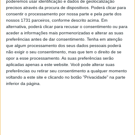
poderemos usar identificação e dados de geolocalização
precisos através da procura de dispositivos. Poderá clicar para
consentir o processamento por nossa parte e pela parte dos
nossos 1731 parceiros, conforme descrito acima. Em
alternativa, poderá clicar para recusar o consentimento ou para
aceder a informações mais pormenorizadas e alterar as suas
preferências antes de dar consentimento.
Tenha em atenção
que algum processamento dos seus dados pessoais poderá
não exigir o seu consentimento, mas que tem o direito de se
Viseu: Distrito mais um ano sem praias
opor a esse processamento. As suas preferências serão
fluviais com Bandeira Azul
aplicadas apenas a este website. Você pode alterar suas
preferências ou retirar seu consentimento a qualquer momento
Estação Diária
-
12 de Junho, 2025
voltando a este site e clicando no botão "Privacidade" na parte
inferior da página.