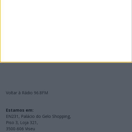
PUB
Edições Impressas
NOV
·
OUT
·
SET
·
AGO
·
JUL
·
JUN
·
MAI
Voltar à Rádio 96.8FM
Estamos em:
EN231, Palácio do Gelo Shopping,
Piso 3, Loja 321,
3500-606 Viseu