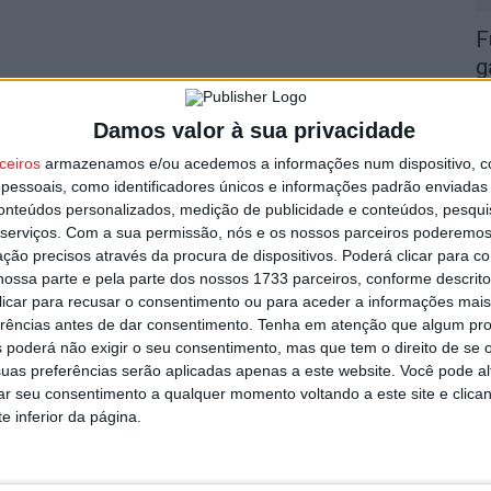
F
g
7 
Damos valor à sua privacidade
ceiros
armazenamos e/ou acedemos a informações num dispositivo, c
essoais, como identificadores únicos e informações padrão enviadas 
conteúdos personalizados, medição de publicidade e conteúdos, pesqui
serviços.
Com a sua permissão, nós e os nossos parceiros poderemos 
L
ção precisos através da procura de dispositivos. Poderá clicar para co
ossa parte e pela parte dos nossos 1733 parceiros, conforme descrit
r
 clicar para recusar o consentimento ou para aceder a informações ma
7 
erências antes de dar consentimento.
Tenha em atenção que algum pr
 poderá não exigir o seu consentimento, mas que tem o direito de se 
uas preferências serão aplicadas apenas a este website. Você pode al
rar seu consentimento a qualquer momento voltando a este site e clica
e inferior da página.
V