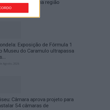
or furto de cobre na região
CORDO
de Agosto, 2026
ondela: Exposição de Fórmula 1
o Museu do Caramulo ultrapassa
s...
de Agosto, 2026
iseu: Câmara aprova projeto para
nstalar 54 câmaras de