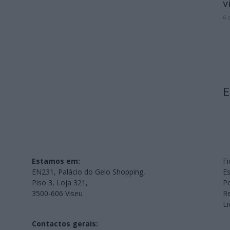
v
6 
E
Estamos em:
Fi
EN231, Palácio do Gelo Shopping,
Es
Piso 3, Loja 321,
Po
3500-606 Viseu
Re
L
Contactos gerais: