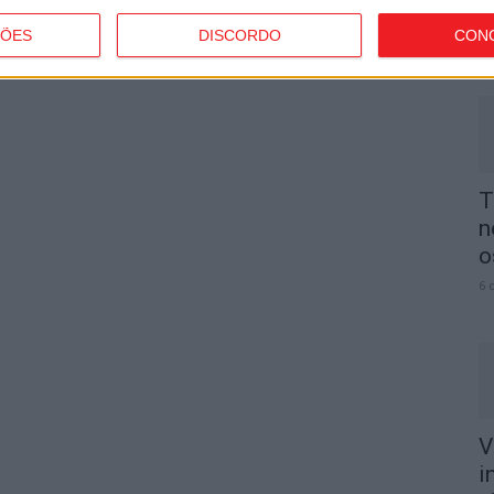
p
ÇÕES
DISCORDO
CON
6 
T
n
o
6 
V
i