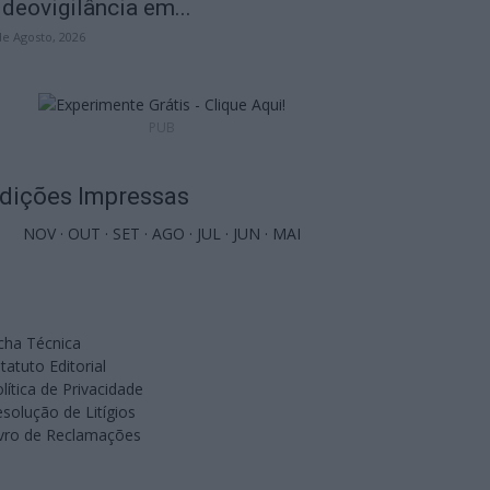
ideovigilância em...
de Agosto, 2026
PUB
dições Impressas
NOV
·
OUT
·
SET
·
AGO
·
JUL
·
JUN
·
MAI
cha Técnica
tatuto Editorial
lítica de Privacidade
solução de Litígios
ivro de Reclamações