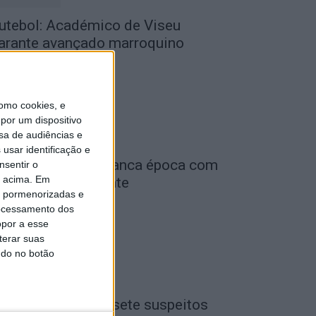
utebol: Académico de Viseu
arante avançado marroquino
de Agosto, 2026
omo cookies, e
por um dispositivo
sa de audiências e
usar identificação e
iga 2: Tondela arranca época com
nsentir o
o acima. Em
eceção ao Amarante
is pormenorizadas e
de Agosto, 2026
ocessamento dos
opor a esse
terar suas
ndo no botão
iseu: GNR detém sete suspeitos