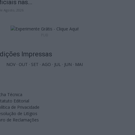
ficiais nas...
de Agosto, 2026
PUB
dições Impressas
NOV
·
OUT
·
SET
·
AGO
·
JUL
·
JUN
·
MAI
cha Técnica
tatuto Editorial
lítica de Privacidade
solução de Litígios
ivro de Reclamações