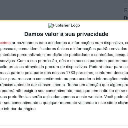
F
n
2
8 
Damos valor à sua privacidade
ceiros
armazenamos e/ou acedemos a informações num dispositivo, c
essoais, como identificadores únicos e informações padrão enviadas 
conteúdos personalizados, medição de publicidade e conteúdos, pesqui
serviços.
Com a sua permissão, nós e os nossos parceiros poderemos 
ção precisos através da procura de dispositivos. Poderá clicar para co
ossa parte e pela parte dos nossos 1733 parceiros, conforme descrit
V
 clicar para recusar o consentimento ou para aceder a informações ma
n
erências antes de dar consentimento.
Tenha em atenção que algum pr
8 
 poderá não exigir o seu consentimento, mas que tem o direito de se 
uas preferências serão aplicadas apenas a este website. Você pode al
rar seu consentimento a qualquer momento voltando a este site e clica
e inferior da página.