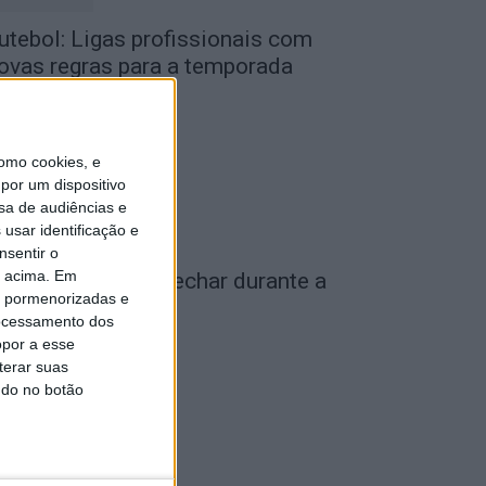
utebol: Ligas profissionais com
ovas regras para a temporada
026/27
de Agosto, 2026
omo cookies, e
por um dispositivo
sa de audiências e
usar identificação e
nsentir o
o acima. Em
iseu: IP3 volta a fechar durante a
is pormenorizadas e
oite a partir de...
ocessamento dos
de Agosto, 2026
opor a esse
terar suas
ndo no botão