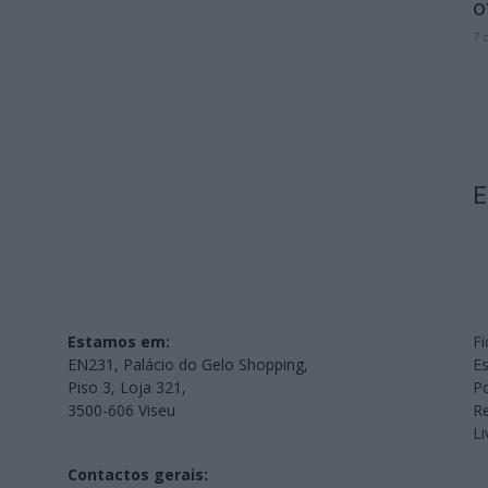
o
7 
E
Estamos em:
Fi
EN231, Palácio do Gelo Shopping,
Es
Piso 3, Loja 321,
Po
3500-606 Viseu
Re
L
Contactos gerais: