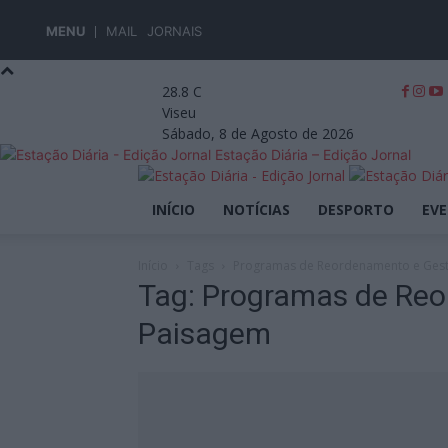
MENU
MAIL
JORNAIS
28.8
C
Viseu
Sábado, 8 de Agosto de 2026
Estação Diária – Edição Jornal
INÍCIO
NOTÍCIAS
DESPORTO
EV
Início
Tags
Programas de Reordenamento e Ges
Tag: Programas de Re
Paisagem