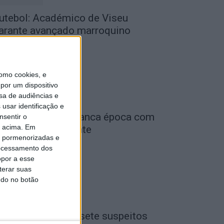
utebol: Académico de Viseu
arante avançado marroquino
de Agosto, 2026
omo cookies, e
por um dispositivo
sa de audiências e
usar identificação e
iga 2: Tondela arranca época com
nsentir o
o acima. Em
eceção ao Amarante
is pormenorizadas e
de Agosto, 2026
ocessamento dos
opor a esse
terar suas
ndo no botão
iseu: GNR detém sete suspeitos