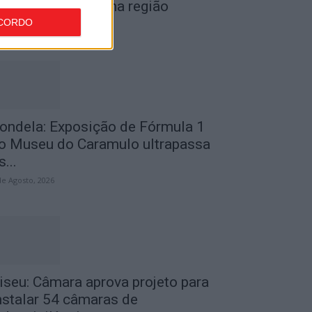
or furto de cobre na região
CORDO
de Agosto, 2026
ondela: Exposição de Fórmula 1
o Museu do Caramulo ultrapassa
s...
de Agosto, 2026
iseu: Câmara aprova projeto para
nstalar 54 câmaras de