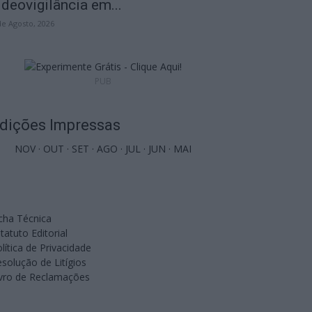
ideovigilância em...
de Agosto, 2026
PUB
dições Impressas
NOV
·
OUT
·
SET
·
AGO
·
JUL
·
JUN
·
MAI
cha Técnica
tatuto Editorial
lítica de Privacidade
solução de Litígios
ivro de Reclamações