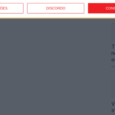
p
ÇÕES
DISCORDO
CON
6 
T
n
o
6 
V
i