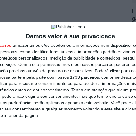
F
g
7 
Damos valor à sua privacidade
ceiros
armazenamos e/ou acedemos a informações num dispositivo, c
essoais, como identificadores únicos e informações padrão enviadas 
conteúdos personalizados, medição de publicidade e conteúdos, pesqui
serviços.
Com a sua permissão, nós e os nossos parceiros poderemos 
L
ção precisos através da procura de dispositivos. Poderá clicar para co
ossa parte e pela parte dos nossos 1733 parceiros, conforme descrit
r
 clicar para recusar o consentimento ou para aceder a informações ma
7 
erências antes de dar consentimento.
Tenha em atenção que algum pr
 poderá não exigir o seu consentimento, mas que tem o direito de se 
uas preferências serão aplicadas apenas a este website. Você pode al
rar seu consentimento a qualquer momento voltando a este site e clica
e inferior da página.
V