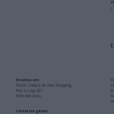
v
6 
E
Estamos em:
Fi
EN231, Palácio do Gelo Shopping,
Es
Piso 3, Loja 321,
Po
3500-606 Viseu
Re
L
Contactos gerais: