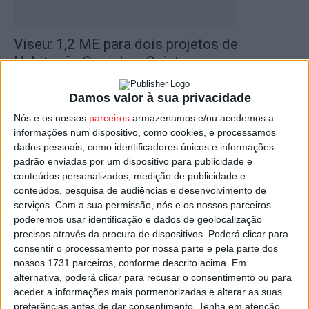
Viseu: 1,2 ME para dois projetos de
Habitação Social na Quinta...
Estação Diária
-
8 de Janeiro, 2025
Damos valor à sua privacidade
Nós e os nossos
parceiros
armazenamos e/ou acedemos a
informações num dispositivo, como cookies, e processamos
dados pessoais, como identificadores únicos e informações
padrão enviadas por um dispositivo para publicidade e
conteúdos personalizados, medição de publicidade e
conteúdos, pesquisa de audiências e desenvolvimento de
serviços.
Com a sua permissão, nós e os nossos parceiros
poderemos usar identificação e dados de geolocalização
precisos através da procura de dispositivos. Poderá clicar para
Viseu: Município vai construir prédio de
consentir o processamento por nossa parte e pela parte dos
habitação social na Quinta da...
nossos 1731 parceiros, conforme descrito acima. Em
alternativa, poderá clicar para recusar o consentimento ou para
Estação Diária
-
29 de Setembro, 2024
aceder a informações mais pormenorizadas e alterar as suas
preferências antes de dar consentimento.
Tenha em atenção