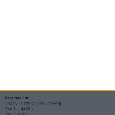
PUB
Edições Impressas
NOV
·
OUT
·
SET
·
AGO
·
JUL
·
JUN
·
MAI
Voltar à Rádio 96.8FM
Estamos em:
EN231, Palácio do Gelo Shopping,
Piso 3, Loja 321,
3500-606 Viseu