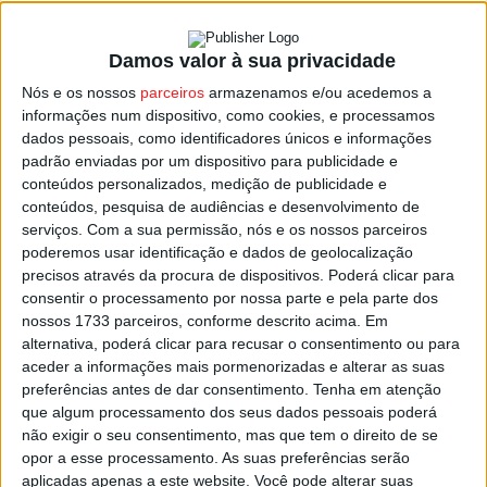
Damos valor à sua privacidade
São Pedro do Sul: ‘Raízadas’ no Parque
Nós e os nossos
parceiros
armazenamos e/ou acedemos a
Urbano das Nogueiras
informações num dispositivo, como cookies, e processamos
Estação Diária
-
3 de Junho, 2022
dados pessoais, como identificadores únicos e informações
padrão enviadas por um dispositivo para publicidade e
conteúdos personalizados, medição de publicidade e
conteúdos, pesquisa de audiências e desenvolvimento de
serviços.
Com a sua permissão, nós e os nossos parceiros
poderemos usar identificação e dados de geolocalização
precisos através da procura de dispositivos. Poderá clicar para
consentir o processamento por nossa parte e pela parte dos
nossos 1733 parceiros, conforme descrito acima. Em
alternativa, poderá clicar para recusar o consentimento ou para
aceder a informações mais pormenorizadas e alterar as suas
preferências antes de dar consentimento.
Tenha em atenção
que algum processamento dos seus dados pessoais poderá
não exigir o seu consentimento, mas que tem o direito de se
opor a esse processamento. As suas preferências serão
aplicadas apenas a este website. Você pode alterar suas