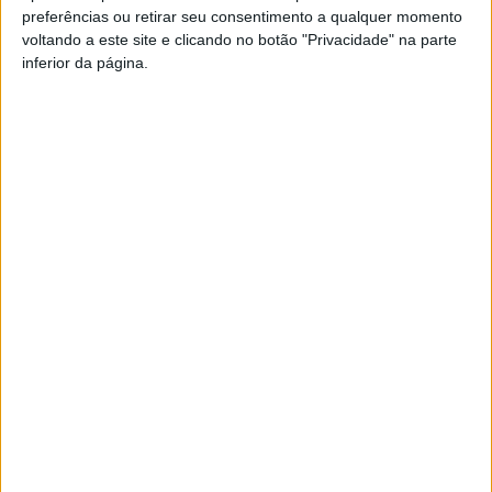
preferências ou retirar seu consentimento a qualquer momento
PUB
voltando a este site e clicando no botão "Privacidade" na parte
inferior da página.
Siga-nos nas redes sociais!
Facebook
Instagram
YouTube
DESTAQUES
Futebol: Ligas profissionais com novas
regras para a temporada 2026/27
8 de Agosto, 2026