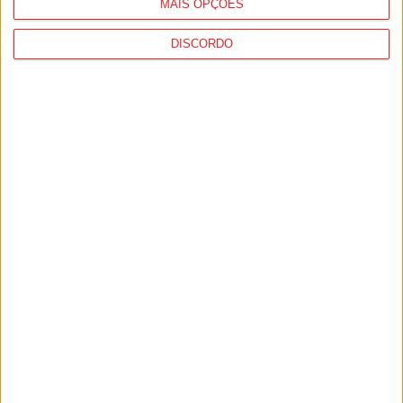
MAIS OPÇÕES
DISCORDO
Incêndios: Viseu é o segundo distrito do
país com mais área...
7 de Agosto, 2026
Futebol: Jogadores do Académico e
Tondela vão exibir distinções oficiais nas...
7 de Agosto, 2026
PUB