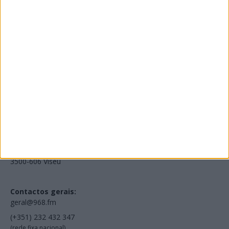
Edições Impressas
NOV
·
OUT
·
SET
·
AGO
·
JUL
·
JUN
·
MAI
Voltar à Rádio 96.8FM
Estamos em:
EN231, Palácio do Gelo Shopping,
Piso 3, Loja 321,
3500-606 Viseu
Contactos gerais:
geral@968.fm
(+351) 232 432 347
(rede fixa nacional)