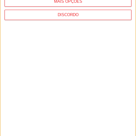
MAIS OPÇÕES
DISCORDO
Viseu: CIM Dão Lafões investiu 350 mil
euros em projetos educativos...
6 de Agosto, 2026
Viseu: APCVD vai instalar nova sede no
Centro Histórico após investimento...
6 de Agosto, 2026
PUB