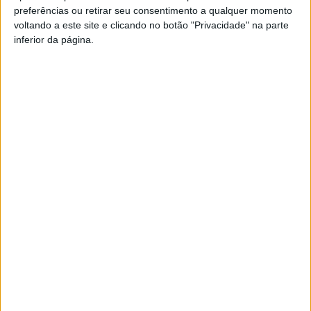
preferências ou retirar seu consentimento a qualquer momento
PUB
voltando a este site e clicando no botão "Privacidade" na parte
inferior da página.
Siga-nos nas redes sociais!
Facebook
Instagram
YouTube
DESTAQUES
Viseu: GNR detém sete suspeitos por furto
de cobre na região
6 de Agosto, 2026