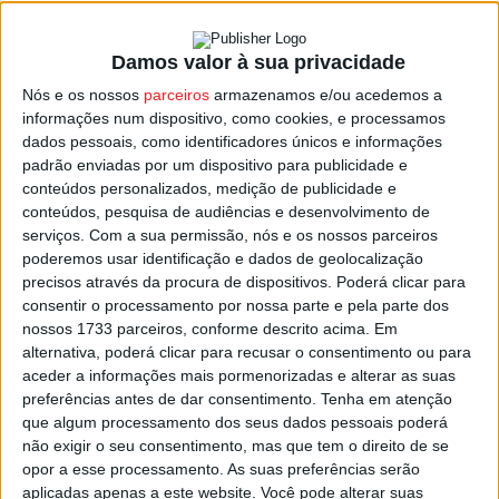
Damos valor à sua privacidade
Rally de Portugal Histórico de regresso a
Nós e os nossos
parceiros
armazenamos e/ou acedemos a
Viseu e Lamego
informações num dispositivo, como cookies, e processamos
Estação Diária
-
4 de Outubro, 2023
dados pessoais, como identificadores únicos e informações
padrão enviadas por um dispositivo para publicidade e
conteúdos personalizados, medição de publicidade e
conteúdos, pesquisa de audiências e desenvolvimento de
serviços.
Com a sua permissão, nós e os nossos parceiros
poderemos usar identificação e dados de geolocalização
precisos através da procura de dispositivos. Poderá clicar para
consentir o processamento por nossa parte e pela parte dos
nossos 1733 parceiros, conforme descrito acima. Em
alternativa, poderá clicar para recusar o consentimento ou para
aceder a informações mais pormenorizadas e alterar as suas
preferências antes de dar consentimento.
Tenha em atenção
que algum processamento dos seus dados pessoais poderá
não exigir o seu consentimento, mas que tem o direito de se
opor a esse processamento. As suas preferências serão
aplicadas apenas a este website. Você pode alterar suas