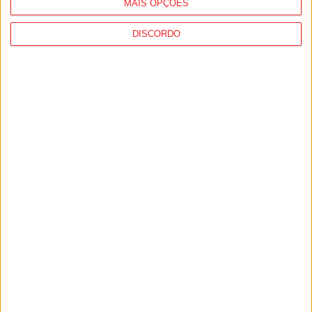
MAIS OPÇÕES
DISCORDO
I Liga: Académico de Viseu quer travar
Benfica na Luz
7 de Agosto, 2026
Castro Daire: Jornadas da Juventude
arrancam com seis dias de atividades...
7 de Agosto, 2026
PUB