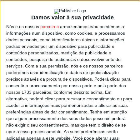
Damos valor à sua privacidade
Viseu: PJ deteve cinco pessoas suspeitas
Nós e os nossos
parceiros
armazenamos e/ou acedemos a
de rapto e roubo
informações num dispositivo, como cookies, e processamos
Estação Diária
-
27 de Fevereiro, 2025
dados pessoais, como identificadores únicos e informações
padrão enviadas por um dispositivo para publicidade e
conteúdos personalizados, medição de publicidade e
conteúdos, pesquisa de audiências e desenvolvimento de
serviços.
Com a sua permissão, nós e os nossos parceiros
poderemos usar identificação e dados de geolocalização
precisos através da procura de dispositivos. Poderá clicar para
consentir o processamento por nossa parte e pela parte dos
nossos 1733 parceiros, conforme descrito acima. Em
alternativa, poderá clicar para recusar o consentimento ou para
aceder a informações mais pormenorizadas e alterar as suas
preferências antes de dar consentimento.
Tenha em atenção
que algum processamento dos seus dados pessoais poderá
não exigir o seu consentimento, mas que tem o direito de se
opor a esse processamento. As suas preferências serão
aplicadas apenas a este website. Você pode alterar suas