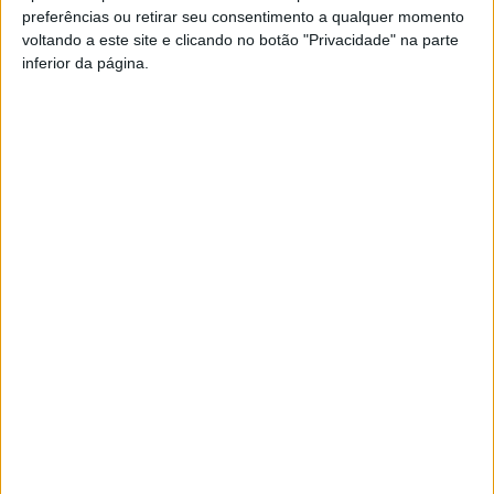
preferências ou retirar seu consentimento a qualquer momento
PUB
voltando a este site e clicando no botão "Privacidade" na parte
inferior da página.
Siga-nos nas redes sociais!
Facebook
Instagram
YouTube
DESTAQUES
Incêndios: Viseu é o segundo distrito do
país com mais área...
7 de Agosto, 2026