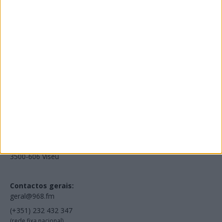
Edições Impressas
NOV
·
OUT
·
SET
·
AGO
·
JUL
·
JUN
·
MAI
Voltar à Rádio 96.8FM
Estamos em:
EN231, Palácio do Gelo Shopping,
Piso 3, Loja 321,
3500-606 Viseu
Contactos gerais:
geral@968.fm
(+351) 232 432 347
(rede fixa nacional)