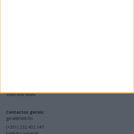
Edições Impressas
NOV
·
OUT
·
SET
·
AGO
·
JUL
·
JUN
·
MAI
Voltar à Rádio 96.8FM
Estamos em:
EN231, Palácio do Gelo Shopping,
Piso 3, Loja 321,
3500-606 Viseu
Contactos gerais:
geral@968.fm
(+351) 232 432 347
(rede fixa nacional)