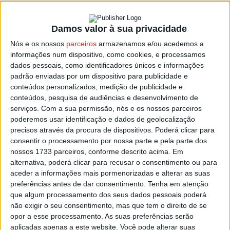
Damos valor à sua privacidade
Dois reforços ‘oficializados’ no Tondela,
Nós e os nossos
parceiros
armazenamos e/ou acedemos a
vários jogadores estão de saída
informações num dispositivo, como cookies, e processamos
Estação Diária
-
2 de Junho, 2023
dados pessoais, como identificadores únicos e informações
padrão enviadas por um dispositivo para publicidade e
conteúdos personalizados, medição de publicidade e
conteúdos, pesquisa de audiências e desenvolvimento de
serviços.
Com a sua permissão, nós e os nossos parceiros
poderemos usar identificação e dados de geolocalização
precisos através da procura de dispositivos. Poderá clicar para
consentir o processamento por nossa parte e pela parte dos
nossos 1733 parceiros, conforme descrito acima. Em
alternativa, poderá clicar para recusar o consentimento ou para
aceder a informações mais pormenorizadas e alterar as suas
preferências antes de dar consentimento.
Tenha em atenção
que algum processamento dos seus dados pessoais poderá
não exigir o seu consentimento, mas que tem o direito de se
opor a esse processamento. As suas preferências serão
aplicadas apenas a este website. Você pode alterar suas