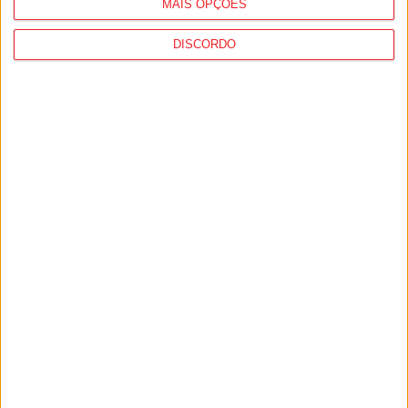
MAIS OPÇÕES
DISCORDO
Castro Daire: Jornadas da Juventude
arrancam com seis dias de atividades...
7 de Agosto, 2026
Viseu: Associação de Vila Chã de Sá
inaugura lar de 4,5...
7 de Agosto, 2026
PUB