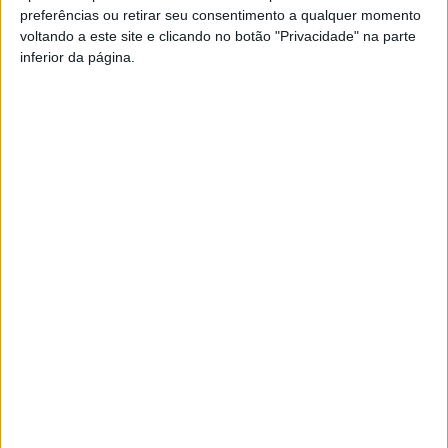
preferências ou retirar seu consentimento a qualquer momento
PUB
voltando a este site e clicando no botão "Privacidade" na parte
inferior da página.
Siga-nos nas redes sociais!
Facebook
Instagram
YouTube
DESTAQUES
Futebol: Jogadores do Académico e
Tondela vão exibir distinções oficiais nas...
7 de Agosto, 2026