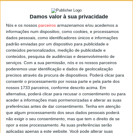
Damos valor à sua privacidade
Resende: ASAE apreendeu quatro toneladas
Nós e os nossos
parceiros
armazenamos e/ou acedemos a
de uvas
informações num dispositivo, como cookies, e processamos
Estação Diária
-
6 de Outubro, 2025
dados pessoais, como identificadores únicos e informações
padrão enviadas por um dispositivo para publicidade e
conteúdos personalizados, medição de publicidade e
conteúdos, pesquisa de audiências e desenvolvimento de
serviços.
Com a sua permissão, nós e os nossos parceiros
poderemos usar identificação e dados de geolocalização
precisos através da procura de dispositivos. Poderá clicar para
consentir o processamento por nossa parte e pela parte dos
nossos 1733 parceiros, conforme descrito acima. Em
alternativa, poderá clicar para recusar o consentimento ou para
aceder a informações mais pormenorizadas e alterar as suas
preferências antes de dar consentimento.
Tenha em atenção
que algum processamento dos seus dados pessoais poderá
não exigir o seu consentimento, mas que tem o direito de se
opor a esse processamento. As suas preferências serão
aplicadas apenas a este website. Você pode alterar suas