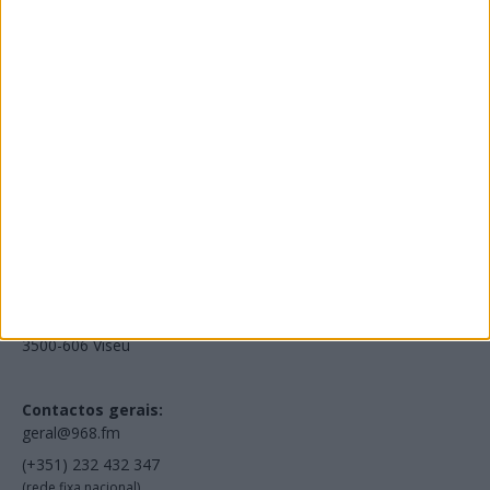
Edições Impressas
NOV
·
OUT
·
SET
·
AGO
·
JUL
·
JUN
·
MAI
Voltar à Rádio 96.8FM
Estamos em:
EN231, Palácio do Gelo Shopping,
Piso 3, Loja 321,
3500-606 Viseu
Contactos gerais:
geral@968.fm
(+351) 232 432 347
(rede fixa nacional)