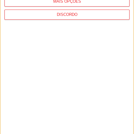
MAIS OPÇÕES
DISCORDO
Incêndios: Viseu é o segundo distrito do
país com mais área...
7 de Agosto, 2026
Futebol: Jogadores do Académico e
Tondela vão exibir distinções oficiais nas...
7 de Agosto, 2026
PUB