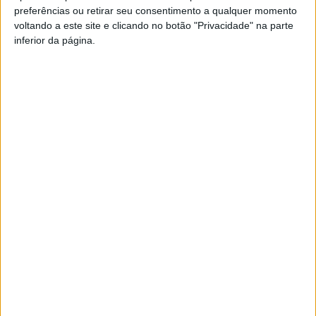
preferências ou retirar seu consentimento a qualquer momento
PUB
voltando a este site e clicando no botão "Privacidade" na parte
inferior da página.
Siga-nos nas redes sociais!
Facebook
Instagram
YouTube
DESTAQUES
Futebol: Ligas profissionais com novas
regras para a temporada 2026/27
8 de Agosto, 2026