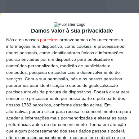
São Pedro do Sul: Mau tempo obriga à
retirada de utentes...
Damos valor à sua privacidade
Estação Diária
-
5 de Fevereiro, 2026
Nós e os nossos
parceiros
armazenamos e/ou acedemos a
informações num dispositivo, como cookies, e processamos
dados pessoais, como identificadores únicos e informações
padrão enviadas por um dispositivo para publicidade e
conteúdos personalizados, medição de publicidade e
conteúdos, pesquisa de audiências e desenvolvimento de
serviços.
Com a sua permissão, nós e os nossos parceiros
poderemos usar identificação e dados de geolocalização
precisos através da procura de dispositivos. Poderá clicar para
consentir o processamento por nossa parte e pela parte dos
nossos 1733 parceiros, conforme descrito acima. Em
GRUPO ORPEA ABRIU RESIDÊNCIA SÉNIOR
alternativa, poderá clicar para recusar o consentimento ou para
EM VISEU
aceder a informações mais pormenorizadas e alterar as suas
preferências antes de dar consentimento.
Tenha em atenção
Estação Diária
-
28 de Janeiro, 2021
que algum processamento dos seus dados pessoais poderá
não exigir o seu consentimento, mas que tem o direito de se