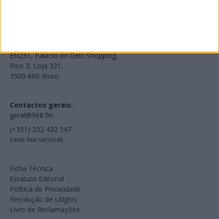
Voltar à Rádio 96.8FM
Estamos em:
EN231, Palácio do Gelo Shopping,
Piso 3, Loja 321,
3500-606 Viseu
Contactos gerais:
geral@968.fm
(+351) 232 432 347
(rede fixa nacional)
Ficha Técnica
Estatuto Editorial
Política de Privacidade
Resolução de Litígios
Livro de Reclamações