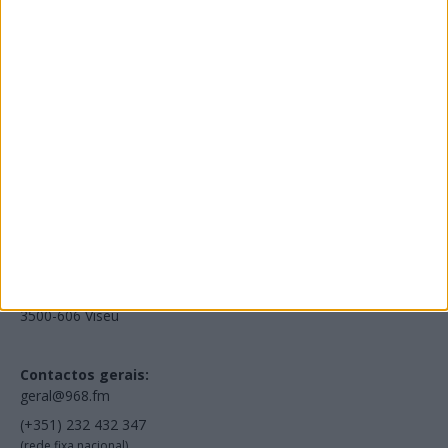
Edições Impressas
NOV
·
OUT
·
SET
·
AGO
·
JUL
·
JUN
·
MAI
Voltar à Rádio 96.8FM
Estamos em:
EN231, Palácio do Gelo Shopping,
Piso 3, Loja 321,
3500-606 Viseu
Contactos gerais:
geral@968.fm
(+351) 232 432 347
(rede fixa nacional)