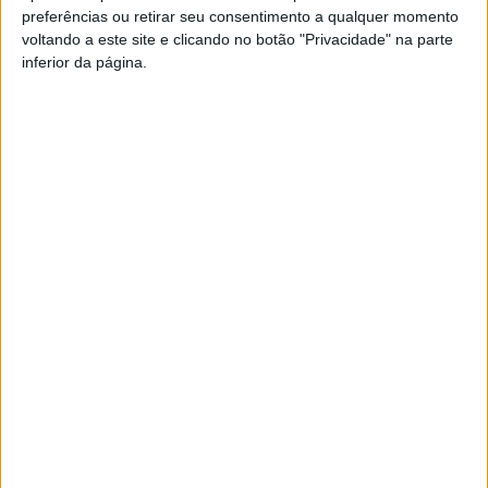
preferências ou retirar seu consentimento a qualquer momento
PUB
voltando a este site e clicando no botão "Privacidade" na parte
inferior da página.
Siga-nos nas redes sociais!
Facebook
Instagram
YouTube
DESTAQUES
Viseu: GNR detém sete suspeitos por furto
de cobre na região
6 de Agosto, 2026