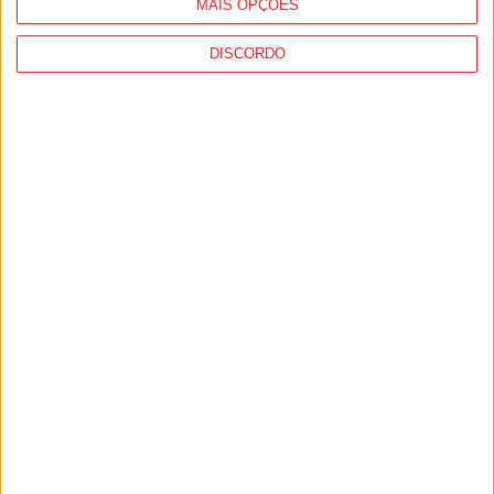
MAIS OPÇÕES
DISCORDO
Viseu: CIM Dão Lafões investiu 350 mil
euros em projetos educativos...
6 de Agosto, 2026
Viseu: APCVD vai instalar nova sede no
Centro Histórico após investimento...
6 de Agosto, 2026
PUB