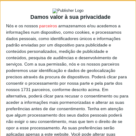
Damos valor à sua privacidade
Viseu: ‘Paradigma’ é uma exposição de
Nós e os nossos
parceiros
armazenamos e/ou acedemos a
joalharia para ver na Loja...
informações num dispositivo, como cookies, e processamos
Estação Diária
-
22 de Dezembro, 2025
dados pessoais, como identificadores únicos e informações
padrão enviadas por um dispositivo para publicidade e
conteúdos personalizados, medição de publicidade e
conteúdos, pesquisa de audiências e desenvolvimento de
serviços.
Com a sua permissão, nós e os nossos parceiros
poderemos usar identificação e dados de geolocalização
precisos através da procura de dispositivos. Poderá clicar para
consentir o processamento por nossa parte e pela parte dos
nossos 1731 parceiros, conforme descrito acima. Em
alternativa, poderá clicar para recusar o consentimento ou para
aceder a informações mais pormenorizadas e alterar as suas
preferências antes de dar consentimento.
Tenha em atenção
que algum processamento dos seus dados pessoais poderá
não exigir o seu consentimento, mas que tem o direito de se
opor a esse processamento. As suas preferências serão
aplicadas apenas a este website. Você pode alterar suas