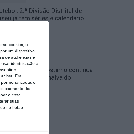
utebol: 2.ª Divisão Distrital de
iseu já tem séries e calendário
de Agosto, 2026
omo cookies, e
por um dispositivo
sa de audiências e
usar identificação e
utebol: Carlos Agostinho continua
nsentir o
o acima. Em
o comando do Penalva do
is pormenorizadas e
astelo
ocessamento dos
de Agosto, 2026
opor a esse
terar suas
ndo no botão