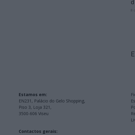
d
8 
E
Estamos em:
Fi
EN231, Palácio do Gelo Shopping,
Es
Piso 3, Loja 321,
Po
3500-606 Viseu
Re
L
Contactos gerais: