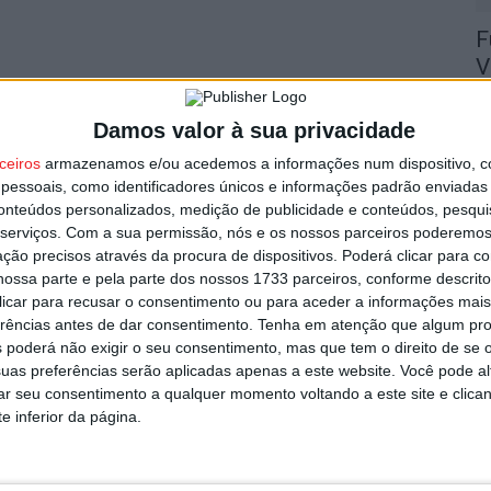
F
V
9 
Damos valor à sua privacidade
ceiros
armazenamos e/ou acedemos a informações num dispositivo, c
essoais, como identificadores únicos e informações padrão enviadas 
conteúdos personalizados, medição de publicidade e conteúdos, pesqui
serviços.
Com a sua permissão, nós e os nossos parceiros poderemos 
F
ção precisos através da procura de dispositivos. Poderá clicar para co
ossa parte e pela parte dos nossos 1733 parceiros, conforme descrit
n
 clicar para recusar o consentimento ou para aceder a informações ma
C
erências antes de dar consentimento.
Tenha em atenção que algum pr
9 
 poderá não exigir o seu consentimento, mas que tem o direito de se 
uas preferências serão aplicadas apenas a este website. Você pode al
rar seu consentimento a qualquer momento voltando a este site e clica
e inferior da página.