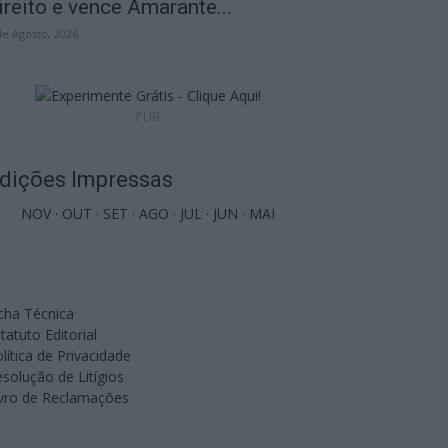
ireito e vence Amarante...
de Agosto, 2026
PUB
dições Impressas
NOV
·
OUT
·
SET
·
AGO
·
JUL
·
JUN
·
MAI
cha Técnica
tatuto Editorial
lítica de Privacidade
solução de Litígios
ivro de Reclamações