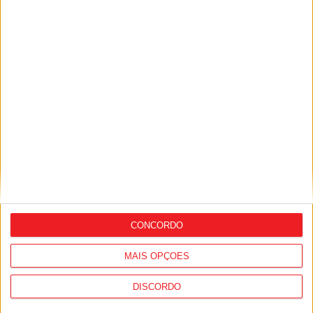
Combustíveis: Preços devem baixar de
forma acentuada na próxima semana
7 de Agosto, 2026
CONCORDO
I Liga: Académico de Viseu quer travar
Benfica na Luz
MAIS OPÇÕES
7 de Agosto, 2026
DISCORDO