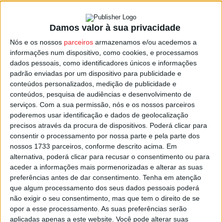
Damos valor à sua privacidade
Dois jogadores do Académico de Viseu
Nós e os nossos
parceiros
armazenamos e/ou acedemos a
convocados para a seleção da...
informações num dispositivo, como cookies, e processamos
Estação Diária
-
5 de Outubro, 2023
dados pessoais, como identificadores únicos e informações
padrão enviadas por um dispositivo para publicidade e
conteúdos personalizados, medição de publicidade e
conteúdos, pesquisa de audiências e desenvolvimento de
serviços.
Com a sua permissão, nós e os nossos parceiros
poderemos usar identificação e dados de geolocalização
precisos através da procura de dispositivos. Poderá clicar para
consentir o processamento por nossa parte e pela parte dos
nossos 1733 parceiros, conforme descrito acima. Em
alternativa, poderá clicar para recusar o consentimento ou para
aceder a informações mais pormenorizadas e alterar as suas
preferências antes de dar consentimento.
Tenha em atenção
que algum processamento dos seus dados pessoais poderá
não exigir o seu consentimento, mas que tem o direito de se
opor a esse processamento. As suas preferências serão
aplicadas apenas a este website. Você pode alterar suas