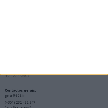
Edições Impressas
NOV
·
OUT
·
SET
·
AGO
·
JUL
·
JUN
·
MAI
Voltar à Rádio 96.8FM
Estamos em:
EN231, Palácio do Gelo Shopping,
Piso 3, Loja 321,
3500-606 Viseu
Contactos gerais:
geral@968.fm
(+351) 232 432 347
(rede fixa nacional)