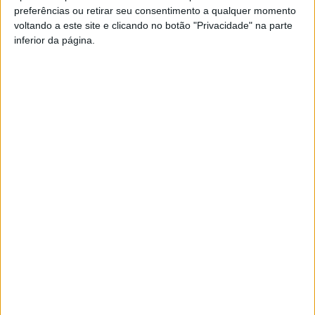
preferências ou retirar seu consentimento a qualquer momento
PUB
voltando a este site e clicando no botão "Privacidade" na parte
inferior da página.
Siga-nos nas redes sociais!
Facebook
Instagram
YouTube
DESTAQUES
Futebol: Ligas profissionais com novas
regras para a temporada 2026/27
8 de Agosto, 2026