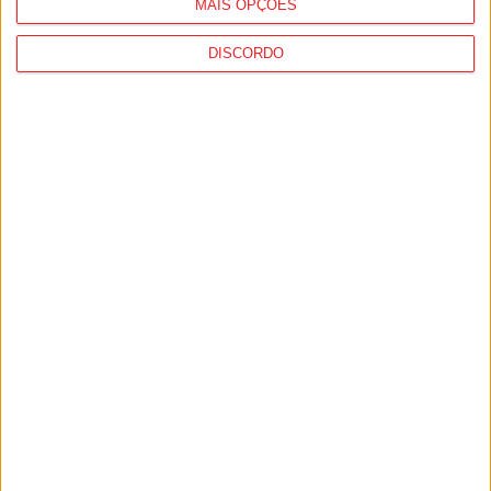
MAIS OPÇÕES
DISCORDO
Incêndios: Viseu é o segundo distrito do
país com mais área...
7 de Agosto, 2026
Futebol: Jogadores do Académico e
Tondela vão exibir distinções oficiais nas...
7 de Agosto, 2026
PUB