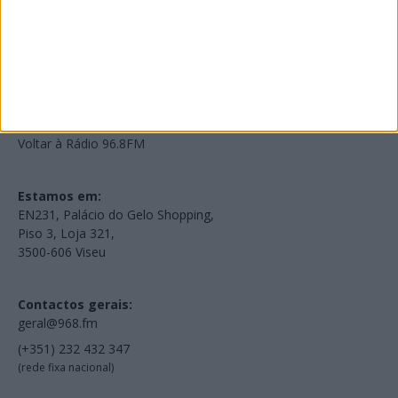
NOV
·
OUT
·
SET
·
AGO
·
JUL
·
JUN
·
MAI
Voltar à Rádio 96.8FM
Estamos em:
EN231, Palácio do Gelo Shopping,
Piso 3, Loja 321,
3500-606 Viseu
Contactos gerais:
geral@968.fm
(+351) 232 432 347
(rede fixa nacional)