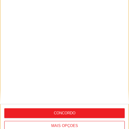
Siga-nos nas redes sociais!
Facebook
Instagram
YouTube
DESTAQUES
Liga 2: Tondela já tem data para receção à
Académica e deslocação...
9 de Agosto, 2026
CONCORDO
MAIS OPÇÕES