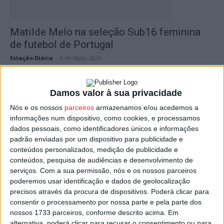
Matilde Melo na seleção Sub16 feminina
de futebol de Portugal
Estação Diária
-
2 de Maio, 2023
Damos valor à sua privacidade
Nós e os nossos
parceiros
armazenamos e/ou acedemos a
informações num dispositivo, como cookies, e processamos
dados pessoais, como identificadores únicos e informações
padrão enviadas por um dispositivo para publicidade e
conteúdos personalizados, medição de publicidade e
conteúdos, pesquisa de audiências e desenvolvimento de
serviços.
Com a sua permissão, nós e os nossos parceiros
Futebol: Matilde Melo procura a estreia na
poderemos usar identificação e dados de geolocalização
seleção Sub16 de Portugal
precisos através da procura de dispositivos. Poderá clicar para
consentir o processamento por nossa parte e pela parte dos
Estação Diária
-
20 de Janeiro, 2023
nossos 1733 parceiros, conforme descrito acima. Em
alternativa, poderá clicar para recusar o consentimento ou para