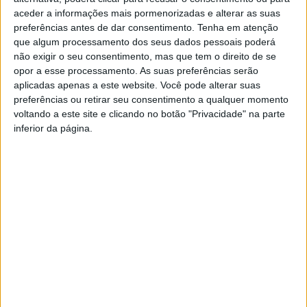
aceder a informações mais pormenorizadas e alterar as suas
preferências antes de dar consentimento.
Tenha em atenção
que algum processamento dos seus dados pessoais poderá
não exigir o seu consentimento, mas que tem o direito de se
opor a esse processamento. As suas preferências serão
aplicadas apenas a este website. Você pode alterar suas
preferências ou retirar seu consentimento a qualquer momento
voltando a este site e clicando no botão "Privacidade" na parte
inferior da página.
Seleção Nacional Feminina de Andebol Sub
16 faz estágio em Lamego
Estação Diária
-
28 de Junho, 2022