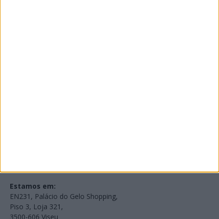
PUB
Edições Impressas
NOV
·
OUT
·
SET
·
AGO
·
JUL
·
JUN
·
MAI
Voltar à Rádio 96.8FM
Estamos em:
EN231, Palácio do Gelo Shopping,
Piso 3, Loja 321,
3500-606 Viseu