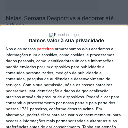
Nelas: Semana Desportiva a decorrer até
sábado
Estação Diária
-
24 de Junho, 2025
Damos valor à sua privacidade
Nós e os nossos
parceiros
armazenamos e/ou acedemos a
informações num dispositivo, como cookies, e processamos
dados pessoais, como identificadores únicos e informações
padrão enviadas por um dispositivo para publicidade e
conteúdos personalizados, medição de publicidade e
conteúdos, pesquisa de audiências e desenvolvimento de
serviços.
Com a sua permissão, nós e os nossos parceiros
poderemos usar identificação e dados de geolocalização
precisos através da procura de dispositivos. Poderá clicar para
Nelas: Semana Desportiva vai encerrar com
consentir o processamento por nossa parte e pela parte dos
o Seminário ‘Nutrir Corpo e...
nossos 1731 parceiros, conforme descrito acima. Em
alternativa, poderá clicar para recusar o consentimento ou para
Estação Diária
-
27 de Junho, 2024
aceder a informações mais pormenorizadas e alterar as suas
preferências antes de dar consentimento.
Tenha em atenção