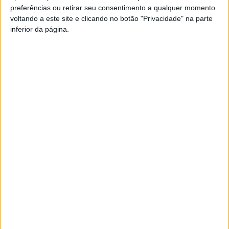
preferências ou retirar seu consentimento a qualquer momento
PUB
voltando a este site e clicando no botão "Privacidade" na parte
inferior da página.
Siga-nos nas redes sociais!
Facebook
Instagram
YouTube
DESTAQUES
Viseu: GNR detém sete suspeitos por furto
de cobre na região
6 de Agosto, 2026