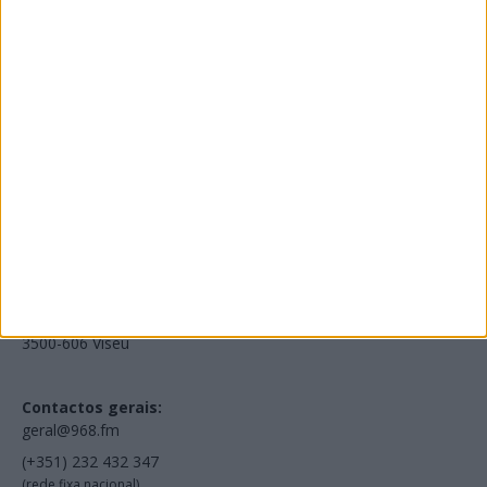
Edições Impressas
NOV
·
OUT
·
SET
·
AGO
·
JUL
·
JUN
·
MAI
Voltar à Rádio 96.8FM
Estamos em:
EN231, Palácio do Gelo Shopping,
Piso 3, Loja 321,
3500-606 Viseu
Contactos gerais:
geral@968.fm
(+351) 232 432 347
(rede fixa nacional)