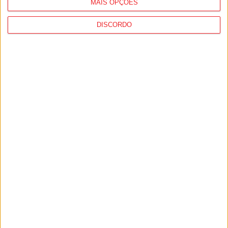
MAIS OPÇÕES
DISCORDO
Viseu: CIM Dão Lafões investiu 350 mil
euros em projetos educativos...
6 de Agosto, 2026
Viseu: APCVD vai instalar nova sede no
Centro Histórico após investimento...
6 de Agosto, 2026
PUB