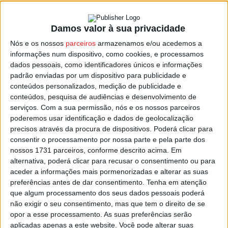
Damos valor à sua privacidade
Viseu: Seminário Internacional de Karaté no
Nós e os nossos
parceiros
armazenamos e/ou acedemos a
Multiusos
informações num dispositivo, como cookies, e processamos
Estação Diária
-
31 de Outubro, 2024
dados pessoais, como identificadores únicos e informações
padrão enviadas por um dispositivo para publicidade e
conteúdos personalizados, medição de publicidade e
conteúdos, pesquisa de audiências e desenvolvimento de
serviços.
Com a sua permissão, nós e os nossos parceiros
poderemos usar identificação e dados de geolocalização
precisos através da procura de dispositivos. Poderá clicar para
consentir o processamento por nossa parte e pela parte dos
nossos 1731 parceiros, conforme descrito acima. Em
alternativa, poderá clicar para recusar o consentimento ou para
aceder a informações mais pormenorizadas e alterar as suas
preferências antes de dar consentimento.
Tenha em atenção
que algum processamento dos seus dados pessoais poderá
não exigir o seu consentimento, mas que tem o direito de se
opor a esse processamento. As suas preferências serão
aplicadas apenas a este website. Você pode alterar suas