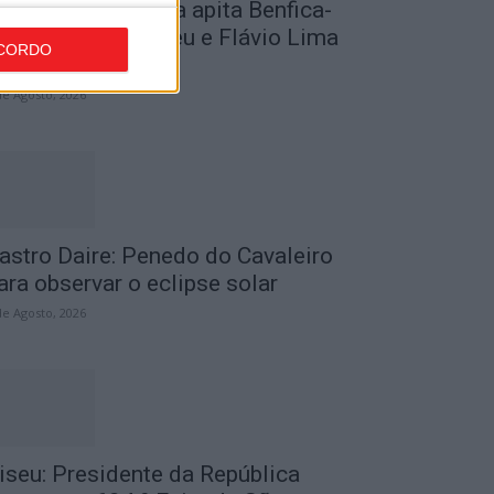
utebol: David Silva apita Benfica-
cadémico de Viseu e Flávio Lima
CORDO
..
de Agosto, 2026
astro Daire: Penedo do Cavaleiro
ara observar o eclipse solar
de Agosto, 2026
iseu: Presidente da República