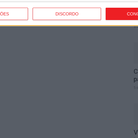
F
A
ÇÕES
DISCORDO
CON
o.
5 
C
p
5 
V