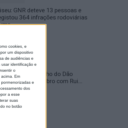
iseu: GNR deteve 13 pessoas e
egistou 364 infrações rodoviárias
uma...
de Agosto, 2026
omo cookies, e
por um dispositivo
sa de audiências e
usar identificação e
nsentir o
elas: Feira do Vinho do Dão
o acima. Em
egressa em setembro com Rui...
is pormenorizadas e
ocessamento dos
de Agosto, 2026
opor a esse
terar suas
ndo no botão