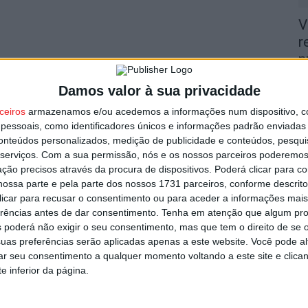
V
r
n
5 
Damos valor à sua privacidade
ceiros
armazenamos e/ou acedemos a informações num dispositivo, c
essoais, como identificadores únicos e informações padrão enviadas 
conteúdos personalizados, medição de publicidade e conteúdos, pesqui
serviços.
Com a sua permissão, nós e os nossos parceiros poderemos 
ção precisos através da procura de dispositivos. Poderá clicar para co
N
ossa parte e pela parte dos nossos 1731 parceiros, conforme descrit
r
 clicar para recusar o consentimento ou para aceder a informações ma
erências antes de dar consentimento.
Tenha em atenção que algum pr
5 
 poderá não exigir o seu consentimento, mas que tem o direito de se 
uas preferências serão aplicadas apenas a este website. Você pode al
rar seu consentimento a qualquer momento voltando a este site e clica
e inferior da página.