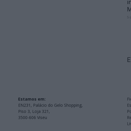
i
M
5 
E
Estamos em:
Fi
EN231, Palácio do Gelo Shopping,
Es
Piso 3, Loja 321,
Po
3500-606 Viseu
Re
L