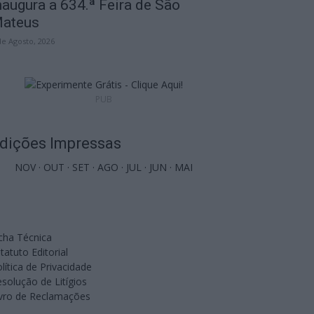
naugura a 634.ª Feira de São
ateus
de Agosto, 2026
PUB
dições Impressas
NOV
·
OUT
·
SET
·
AGO
·
JUL
·
JUN
·
MAI
cha Técnica
tatuto Editorial
lítica de Privacidade
solução de Litígios
ivro de Reclamações