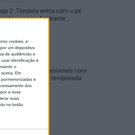
iga 2: Tondela entra com o pé
ireito e vence Amarante...
de Agosto, 2026
omo cookies, e
por um dispositivo
sa de audiências e
usar identificação e
nsentir o
utebol: Ligas profissionais com
o acima. Em
ovas regras para a temporada
is pormenorizadas e
026/27
ocessamento dos
opor a esse
de Agosto, 2026
terar suas
ndo no botão