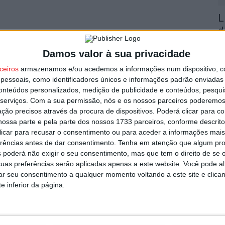
L
d
8 
Damos valor à sua privacidade
ceiros
armazenamos e/ou acedemos a informações num dispositivo, c
essoais, como identificadores únicos e informações padrão enviadas 
conteúdos personalizados, medição de publicidade e conteúdos, pesqui
serviços.
Com a sua permissão, nós e os nossos parceiros poderemos 
ção precisos através da procura de dispositivos. Poderá clicar para co
F
ossa parte e pela parte dos nossos 1733 parceiros, conforme descrit
n
 clicar para recusar o consentimento ou para aceder a informações ma
2
erências antes de dar consentimento.
Tenha em atenção que algum pr
 poderá não exigir o seu consentimento, mas que tem o direito de se 
8 
uas preferências serão aplicadas apenas a este website. Você pode al
rar seu consentimento a qualquer momento voltando a este site e clica
e inferior da página.