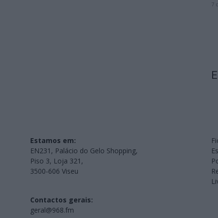
7 
E
Estamos em:
Fi
EN231, Palácio do Gelo Shopping,
Es
Piso 3, Loja 321,
Po
3500-606 Viseu
Re
L
Contactos gerais:
geral@968.fm