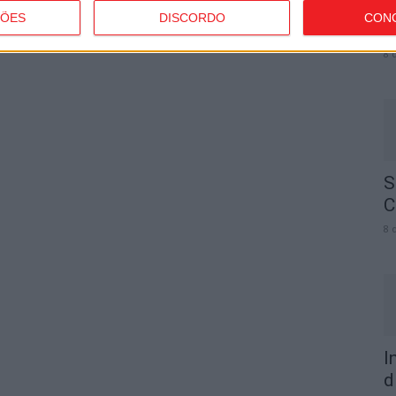
V
ÇÕES
DISCORDO
CON
n
8 
S
C
8 
I
d