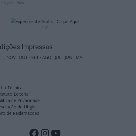
de Agosto, 2026
PUB
dições Impressas
NOV
·
OUT
·
SET
·
AGO
·
JUL
·
JUN
·
MAI
cha Técnica
tatuto Editorial
lítica de Privacidade
solução de Litígios
ivro de Reclamações
Facebook
Instagram
YouTube