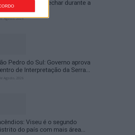
iseu: IP3 volta a fechar durante a
CORDO
oite a partir de...
de Agosto, 2026
ão Pedro do Sul: Governo aprova
entro de Interpretação da Serra...
de Agosto, 2026
ncêndios: Viseu é o segundo
istrito do país com mais área...