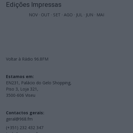
Edições Impressas
NOV
·
OUT
·
SET
·
AGO
·
JUL
·
JUN
·
MAI
Voltar à Rádio 96.8FM
Estamos em:
EN231, Palácio do Gelo Shopping,
Piso 3, Loja 321,
3500-606 Viseu
Contactos gerais:
geral@968.fm
(+351) 232 432 347