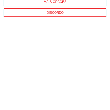
MAIS OPÇÕES
Estação Diária
-
15 de Outubro, 2024
DISCORDO
1
2