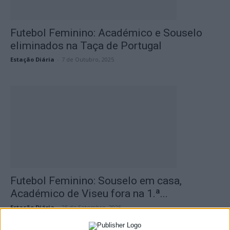
Futebol Feminino: Académico e Souselo
eliminados na Taça de Portugal
Estação Diária
-
7 de Outubro, 2025
Futebol Feminino: Souselo em casa,
Académico de Viseu fora na 1.ª...
Estação Diária
-
25 de Setembro, 2025