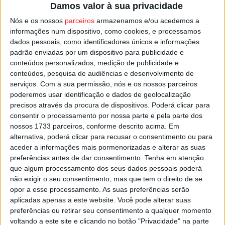
Damos valor à sua privacidade
Nós e os nossos
parceiros
armazenamos e/ou acedemos a
informações num dispositivo, como cookies, e processamos
dados pessoais, como identificadores únicos e informações
padrão enviadas por um dispositivo para publicidade e
conteúdos personalizados, medição de publicidade e
conteúdos, pesquisa de audiências e desenvolvimento de
serviços.
Com a sua permissão, nós e os nossos parceiros
poderemos usar identificação e dados de geolocalização
Futebol Feminino: Académico de Viseu e
precisos através da procura de dispositivos. Poderá clicar para
Souselo em séries diferentes na...
consentir o processamento por nossa parte e pela parte dos
Estação Diária
-
13 de Setembro, 2025
nossos 1733 parceiros, conforme descrito acima. Em
alternativa, poderá clicar para recusar o consentimento ou para
aceder a informações mais pormenorizadas e alterar as suas
preferências antes de dar consentimento.
Tenha em atenção
que algum processamento dos seus dados pessoais poderá
não exigir o seu consentimento, mas que tem o direito de se
opor a esse processamento. As suas preferências serão
aplicadas apenas a este website. Você pode alterar suas
preferências ou retirar seu consentimento a qualquer momento
voltando a este site e clicando no botão "Privacidade" na parte