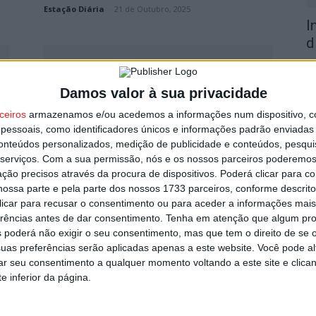
Estação Diária
-
21 de Outubro, 2025
I
d
7 
Damos valor à sua privacidade
ceiros
armazenamos e/ou acedemos a informações num dispositivo, c
essoais, como identificadores únicos e informações padrão enviadas 
conteúdos personalizados, medição de publicidade e conteúdos, pesqui
serviços.
Com a sua permissão, nós e os nossos parceiros poderemos 
F
Liga Revelação: Jogo do
ção precisos através da procura de dispositivos. Poderá clicar para co
e
ossa parte e pela parte dos nossos 1733 parceiros, conforme descrit
Académico em Faro interrompido
o
 clicar para recusar o consentimento ou para aceder a informações ma
e adiado
erências antes de dar consentimento.
Tenha em atenção que algum pr
7 
Estação Diária
-
11 de Fevereiro, 2025
 poderá não exigir o seu consentimento, mas que tem o direito de se 
uas preferências serão aplicadas apenas a este website. Você pode al
rar seu consentimento a qualquer momento voltando a este site e clica
e inferior da página.