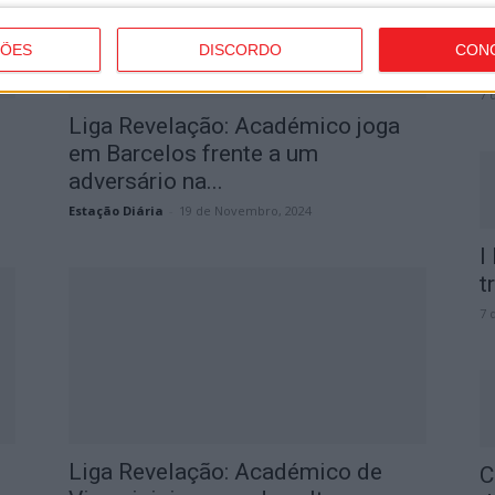
C
b
ÇÕES
DISCORDO
CON
p
7 
Liga Revelação: Académico joga
em Barcelos frente a um
adversário na...
Estação Diária
-
19 de Novembro, 2024
I
t
7 
Liga Revelação: Académico de
C