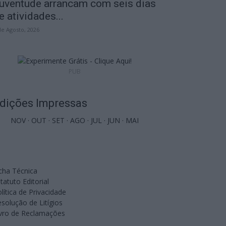
uventude arrancam com seis dias
e atividades...
de Agosto, 2026
PUB
dições Impressas
NOV
·
OUT
·
SET
·
AGO
·
JUL
·
JUN
·
MAI
cha Técnica
tatuto Editorial
lítica de Privacidade
solução de Litígios
ivro de Reclamações