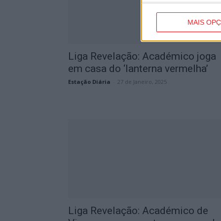
MAIS OP
Liga Revelação: Académico joga
em casa do ‘lanterna vermelha’
Estação Diária
-
27 de Janeiro, 2025
Liga Revelação: Académico de