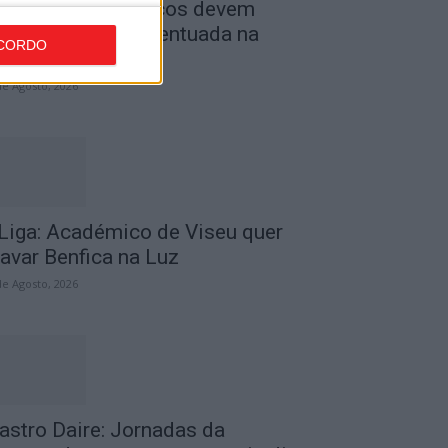
ombustíveis: Preços devem
aixar de forma acentuada na
CORDO
róxima semana
de Agosto, 2026
 Liga: Académico de Viseu quer
ravar Benfica na Luz
de Agosto, 2026
astro Daire: Jornadas da