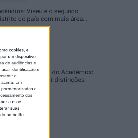
ncêndios: Viseu é o segundo
istrito do país com mais área...
de Agosto, 2026
omo cookies, e
por um dispositivo
sa de audiências e
usar identificação e
utebol: Jogadores do Académico
nsentir o
 Tondela vão exibir distinções
o acima. Em
ficiais nas...
is pormenorizadas e
ocessamento dos
de Agosto, 2026
opor a esse
terar suas
ndo no botão