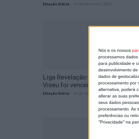
Estação Diária
-
12 de Dezembro, 2025
Nós e os nossos
par
processamos dados p
para publicidade e 
desenvolvimento de 
Liga Revelação: Académico de
dados de geolocaliza
processamento por n
Viseu foi vencer a Famalicão
alternativa, poderá
Estação Diária
-
30 de Setembro, 2025
alterar as suas pref
seus dados pessoais
processamento. As s
preferências ou reti
"Privacidade" na part