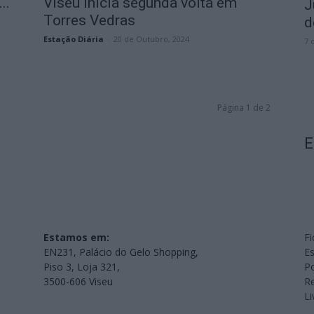
..
Viseu inicia segunda volta em
J
Torres Vedras
d
Estação Diária
-
20 de Outubro, 2024
7 
Página 1 de 2
E
Estamos em:
Fi
EN231, Palácio do Gelo Shopping,
Es
Piso 3, Loja 321,
Po
3500-606 Viseu
Re
L