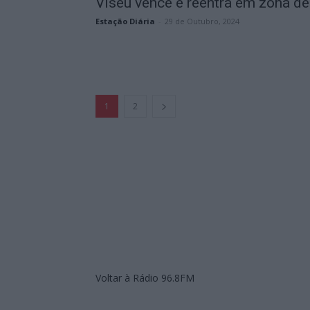
Viseu vence e reentra em zona de.
Estação Diária
-
29 de Outubro, 2024
1
2
Voltar à Rádio 96.8FM